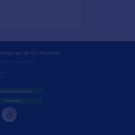
ergeraet.de für Akustiker
s für Hörakustiker
werden
ter
tenlos registrieren
Anmelden