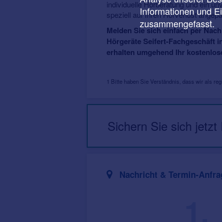
individuelle Hörberatung und ein un
Informationen und E
speziell auf Ihren Hörverlust angep
zusammengefasst.
Melden Sie sich einfach per Nach
Hörgeräte Seifert-Fachgeschäft i
erhalten umgehend Ihr kostenlose
1 Bitte haben Sie Verständnis, dass wir als r
Sichern Sie sich jetzt
Nachricht & Termin-Anfra
1.