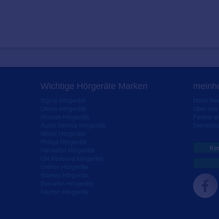
Wichtige Hörgeräte Marken
meinho
Signia Hörgeräte
Markt-New
Oticon Hörgeräte
Über uns
Phonak Hörgeräte
Partner 
Audio Service Hörgeräte
Dienstleis
Widex Hörgeräte
Philips Hörgeräte
Kos
Hansaton Hörgeräte
GN Resound Hörgeräte
Unitron Hörgeräte
Starkey Hörgeräte
Bernafon Hörgeräte
Interton Hörgeräte