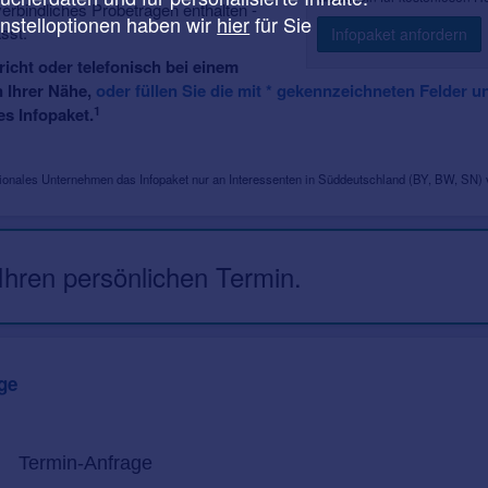
verbindliches Probetragen enthalten -
instelloptionen haben wir
hier
für Sie
asst.
Infopaket anfordern
richt oder telefonisch bei einem
n Ihrer Nähe,
oder füllen Sie die mit * gekennzeichneten Felder 
1
s Infopaket.
egionales Unternehmen das Infopaket nur an Interessenten in Süddeutschland (BY, BW, SN) v
 Ihren persönlichen Termin.
ge
Termin-Anfrage