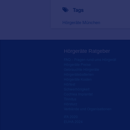
Tags
Hörgeräte München
Hörgeräte Ratgeber
FAQ – Fragen rund ums Hörgerät
Hörgeräte Preise
Gebrauchte Hörgeräte
Hörgerätebatterien
Hörgeräte Kosten
Hörtest
Schwerhörigkeit
Cochlea Implantat
Tinnitus
Hörsturz
Verbände und Organisationen
IFA 2020
EUHA 2024