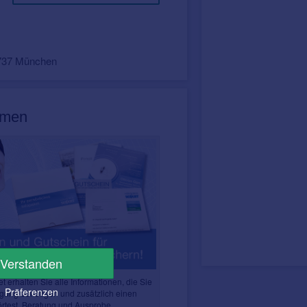
1737 München
emen
Verstanden
t erhalten Sie alle Informationen, die Sie
Präferenzen
ung benötigen und zusätzlich einen
örtest, Beratung und Ausprobe.