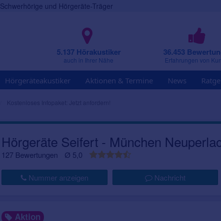
r Schwerhörige und Hörgeräte-Träger
5.137 Hörakustiker
36.453 Bewertu
auch in Ihrer Nähe
Erfahrungen von Ku
Hörgeräteakustiker
Aktionen & Termine
News
Ratge
Kostenloses Infopaket: Jetzt anfordern!
Hörgeräte Seifert - München Neuperla
127 Bewertungen
Ø 5,0
Nummer anzeigen
Nachricht
Aktion