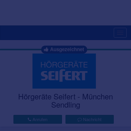
Togg
navig
Ausgezeichnet
Hörgeräte Seifert - München
Sendling
Anrufen
Nachricht