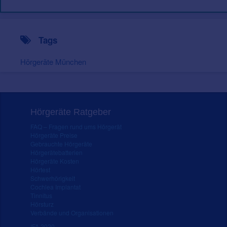
Tags
Hörgeräte München
Hörgeräte Ratgeber
FAQ – Fragen rund ums Hörgerät
Hörgeräte Preise
Gebrauchte Hörgeräte
Hörgerätebatterien
Hörgeräte Kosten
Hörtest
Schwerhörigkeit
Cochlea Implantat
Tinnitus
Hörsturz
Verbände und Organisationen
IFA 2020