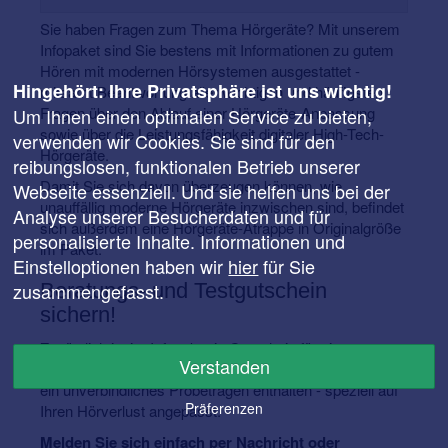
Sie haben Fragen zum Thema Hörgeräte? Mit unserem
Infopaket sind Sie bestens mit Informationen zu gutem
Hören mit modernen Hörsystemen ausgestattet -
Hingehört: Ihre Privatsphäre ist uns wichtig!
mitsamt Beantwortung aller wichtigen und häufigsten
Fragen über den Ablauf einer Hörgeräte-Anpassung
Um Ihnen einen optimalen Service zu bieten,
sowie über die Leistungsfähigkeit digitaler High-Tech-
verwenden wir Cookies. Sie sind für den
Hörgeräte.
reibungslosen, funktionalen Betrieb unserer
Damit Sie sich davon überzeugen können, wie
Webseite essenziell. Und sie helfen uns bei der
unauffällig moderne Hörgeräte inzwischen sind, befindet
Analyse unserer Besucherdaten und für
sich außerdem eine Hörgeräte-Atrappe in Originalgröße
personalisierte Inhalte. Informationen und
im Paket.
Einstelloptionen haben wir
hier
für Sie
Beratungs- und Testgutschein
zusammengefasst.
sichern!
Zusätzlich ist im Infopakt ein Gutschein für einen
Verstanden
kostenlosen Hörtest, eine individuelle Hörberatung und
ein unverbindliches Probetragen enthalten - speziell auf
Präferenzen
Ihren Hörverlust angepasst.
Melden Sie sich einfach per Nachricht oder