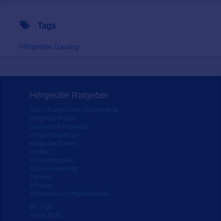
Tags
Hörgeräte Gauting
Hörgeräte Ratgeber
FAQ – Fragen rund ums Hörgerät
Hörgeräte Preise
Gebrauchte Hörgeräte
Hörgerätebatterien
Hörgeräte Kosten
Hörtest
Schwerhörigkeit
Cochlea Implantat
Tinnitus
Hörsturz
Verbände und Organisationen
IFA 2020
EUHA 2024