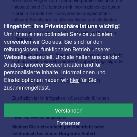
Sie haben Fragen zum Thema Hörgeräte? Mit unserem
Infopaket sind Sie bestens mit Informationen zu gutem
Hören mit modernen Hörsystemen ausgestattet -
mitsamt Beantwortung aller wichtigen und häufigsten
Hingehört: Ihre Privatsphäre ist uns wichtig!
Fragen über den Ablauf einer Hörgeräte-Anpassung
sowie über die Leistungsfähigkeit digitaler High-Tech-
Um Ihnen einen optimalen Service zu bieten,
Hörgeräte.
verwenden wir Cookies. Sie sind für den
Damit Sie sich davon überzeugen können, wie
reibungslosen, funktionalen Betrieb unserer
unauffällig moderne Hörgeräte inzwischen sind, befindet
Webseite essenziell. Und sie helfen uns bei der
sich außerdem eine Hörgeräte-Atrappe in Originalgröße
Analyse unserer Besucherdaten und für
im Paket.
personalisierte Inhalte. Informationen und
Einstelloptionen haben wir
hier
für Sie
Beratungs- und Testgutschein
zusammengefasst.
sichern!
Zusätzlich ist im Infopakt ein Gutschein für einen
kostenlosen Hörtest, eine individuelle Hörberatung und
Verstanden
ein unverbindliches Probetragen enthalten - speziell auf
Ihren Hörverlust angepasst.
Präferenzen
Melden Sie sich einfach per Nachricht oder
telefonisch bei einem Hörgeräte Seifert-