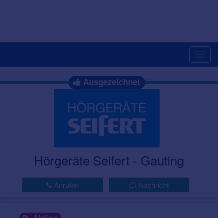
Togg
navig
Ausgezeichnet
Hörgeräte Seifert - Gauting
Anrufen
Nachricht