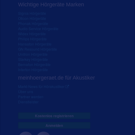
Wichtige Hörgeräte Marken
Signia Hörgeräte
Oticon Hörgeräte
Phonak Hörgeräte
Audio Service Hörgeräte
Widex Hörgeräte
Philips Hörgeräte
Hansaton Hörgeräte
GN Resound Hörgeräte
Unitron Hörgeräte
Starkey Hörgeräte
Bernafon Hörgeräte
Interton Hörgeräte
meinhoergeraet.de für Akustiker
Markt-News für Hörakustiker
Über uns
Partner werden
Dienstleister
Kostenlos registrieren
Anmelden