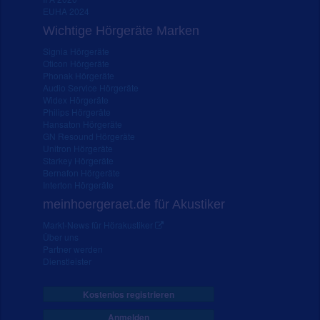
EUHA 2024
Wichtige Hörgeräte Marken
Signia Hörgeräte
Oticon Hörgeräte
Phonak Hörgeräte
Audio Service Hörgeräte
Widex Hörgeräte
Philips Hörgeräte
Hansaton Hörgeräte
GN Resound Hörgeräte
Unitron Hörgeräte
Starkey Hörgeräte
Bernafon Hörgeräte
Interton Hörgeräte
meinhoergeraet.de für Akustiker
Markt-News für Hörakustiker
Über uns
Partner werden
Dienstleister
Kostenlos registrieren
Anmelden