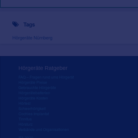
Tags
Hörgeräte Nürnberg
Hörgeräte Ratgeber
FAQ – Fragen rund ums Hörgerät
Hörgeräte Preise
Gebrauchte Hörgeräte
Hörgerätebatterien
Hörgeräte Kosten
Hörtest
Schwerhörigkeit
Cochlea Implantat
Tinnitus
Hörsturz
Verbände und Organisationen
IFA 2020