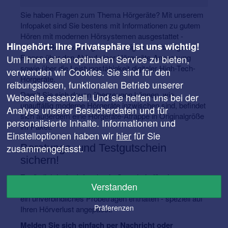
Sie haben Fragen zum Thema Hörgeräte? Mit unserem
Infopaket sind Sie bestens mit Informationen zu gutem
Hören mit modernen Hörsystemen ausgestattet -
Hingehört: Ihre Privatsphäre ist uns wichtig!
mitsamt Beantwortung aller wichtigen und häufigsten
Fragen über den Ablauf einer Hörgeräte-Anpassung
Um Ihnen einen optimalen Service zu bieten,
sowie über die Leistungsfähigkeit digitaler High-Tech-
verwenden wir Cookies. Sie sind für den
Hörgeräte.
reibungslosen, funktionalen Betrieb unserer
Damit Sie sich davon überzeugen können, wie
Webseite essenziell. Und sie helfen uns bei der
unauffällig moderne Hörgeräte inzwischen sind, befindet
Analyse unserer Besucherdaten und für
sich außerdem eine Hörgeräte-Atrappe in Originalgröße
personalisierte Inhalte. Informationen und
im Paket.
Einstelloptionen haben wir
hier
für Sie
Beratungs- und Testgutschein
zusammengefasst.
sichern!
Zusätzlich ist im Infopakt ein Gutschein für einen
Verstanden
kostenlosen Hörtest, eine individuelle Hörberatung und
ein unverbindliches Probetragen enthalten - speziell auf
Präferenzen
Ihren Hörverlust angepasst.
Melden Sie sich einfach per Nachricht oder