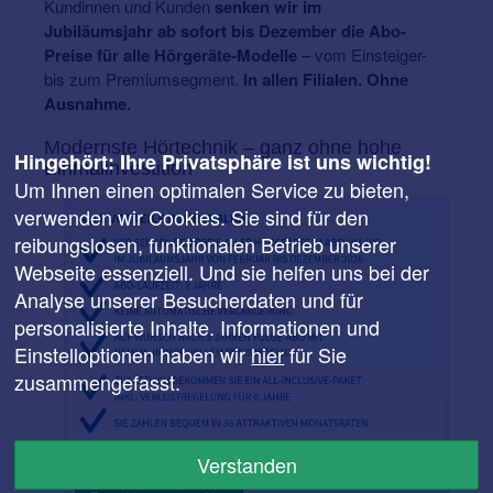
Kundinnen und Kunden
senken wir im
Jubiläumsjahr ab sofort bis Dezember die Abo-
Preise für alle Hörgeräte-Modelle
– vom Einsteiger-
bis zum Premiumsegment.
In allen Filialen. Ohne
Ausnahme.
Modernste Hörtechnik – ganz ohne hohe
Hingehört: Ihre Privatsphäre ist uns wichtig!
Einmalinvestition
Um Ihnen einen optimalen Service zu bieten,
verwenden wir Cookies. Sie sind für den
reibungslosen, funktionalen Betrieb unserer
Webseite essenziell. Und sie helfen uns bei der
Analyse unserer Besucherdaten und für
personalisierte Inhalte. Informationen und
Einstelloptionen haben wir
hier
für Sie
zusammengefasst.
Die Vorteile des Hörgeräte-Abos für Sie in der Übersicht.
Verstanden