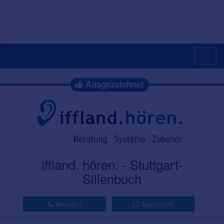
Togg
navig
Ausgezeichnet
iffland. hören. - Stuttgart-
Sillenbuch
Anrufen
Nachricht