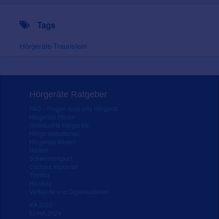
Tags
Hörgeräte Traunstein
Hörgeräte Ratgeber
FAQ – Fragen rund ums Hörgerät
Hörgeräte Preise
Gebrauchte Hörgeräte
Hörgerätebatterien
Hörgeräte Kosten
Hörtest
Schwerhörigkeit
Cochlea Implantat
Tinnitus
Hörsturz
Verbände und Organisationen
IFA 2020
EUHA 2024