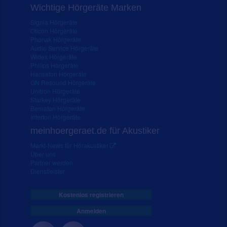
Wichtige Hörgeräte Marken
Signia Hörgeräte
Oticon Hörgeräte
Phonak Hörgeräte
Audio Service Hörgeräte
Widex Hörgeräte
Philips Hörgeräte
Hansaton Hörgeräte
GN Resound Hörgeräte
Unitron Hörgeräte
Starkey Hörgeräte
Bernafon Hörgeräte
Interton Hörgeräte
meinhoergeraet.de für Akustiker
Markt-News für Hörakustiker
Über uns
Partner werden
Dienstleister
Kostenlos registrieren
Anmelden