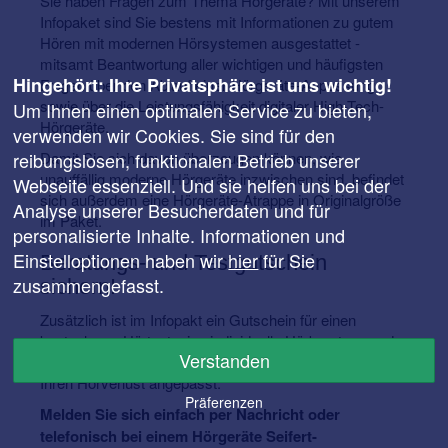
Sie haben Fragen zum Thema Hörgeräte? Mit unserem
Infopaket sind Sie bestens mit Informationen zu gutem
Hören mit modernen Hörsystemen ausgestattet -
mitsamt Beantwortung aller wichtigen und häufigsten
Hingehört: Ihre Privatsphäre ist uns wichtig!
Fragen über den Ablauf einer Hörgeräte-Anpassung
sowie über die Leistungsfähigkeit digitaler High-Tech-
Um Ihnen einen optimalen Service zu bieten,
Hörgeräte.
verwenden wir Cookies. Sie sind für den
Damit Sie sich davon überzeugen können, wie
reibungslosen, funktionalen Betrieb unserer
unauffällig moderne Hörgeräte inzwischen sind, befindet
Webseite essenziell. Und sie helfen uns bei der
sich außerdem eine Hörgeräte-Atrappe in Originalgröße
Analyse unserer Besucherdaten und für
im Paket.
personalisierte Inhalte. Informationen und
Einstelloptionen haben wir
hier
für Sie
Beratungs- und Testgutschein
zusammengefasst.
sichern!
Zusätzlich ist im Infopakt ein Gutschein für einen
kostenlosen Hörtest, eine individuelle Hörberatung und
Verstanden
ein unverbindliches Probetragen enthalten - speziell auf
Ihren Hörverlust angepasst.
Präferenzen
Melden Sie sich einfach per Nachricht oder
telefonisch bei einem Hörgeräte Seifert-