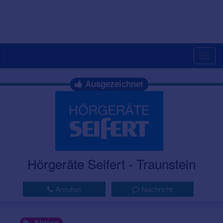
Togg
navig
Ausgezeichnet
Hörgeräte Seifert - Traunstein
Anrufen
Nachricht