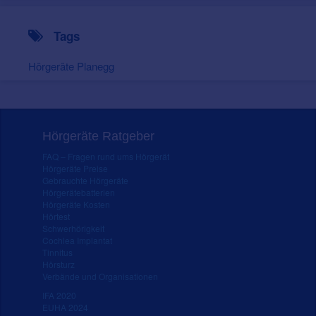
Tags
Hörgeräte Planegg
Hörgeräte Ratgeber
FAQ – Fragen rund ums Hörgerät
Hörgeräte Preise
Gebrauchte Hörgeräte
Hörgerätebatterien
Hörgeräte Kosten
Hörtest
Schwerhörigkeit
Cochlea Implantat
Tinnitus
Hörsturz
Verbände und Organisationen
IFA 2020
EUHA 2024