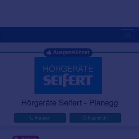
Togg
navig
Ausgezeichnet
Hörgeräte Seifert - Planegg
Anrufen
Nachricht