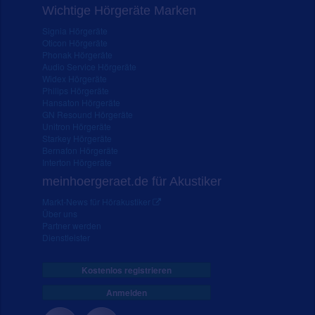
Wichtige Hörgeräte Marken
Signia Hörgeräte
Oticon Hörgeräte
Phonak Hörgeräte
Audio Service Hörgeräte
Widex Hörgeräte
Philips Hörgeräte
Hansaton Hörgeräte
GN Resound Hörgeräte
Unitron Hörgeräte
Starkey Hörgeräte
Bernafon Hörgeräte
Interton Hörgeräte
meinhoergeraet.de für Akustiker
Markt-News für Hörakustiker
Über uns
Partner werden
Dienstleister
Kostenlos registrieren
Anmelden