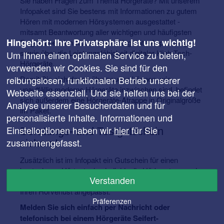
Sie haben Fragen zum Thema Hörgeräte? Mit unserem
Infopaket sind Sie bestens mit Informationen zu gutem
Hören mit modernen Hörsystemen ausgestattet -
mitsamt Beantwortung aller wichtigen und häufigsten
Hingehört: Ihre Privatsphäre ist uns wichtig!
Fragen über den Ablauf einer Hörgeräte-Anpassung
sowie über die Leistungsfähigkeit digitaler High-Tech-
Um Ihnen einen optimalen Service zu bieten,
Hörgeräte.
verwenden wir Cookies. Sie sind für den
Damit Sie sich davon überzeugen können, wie
reibungslosen, funktionalen Betrieb unserer
unauffällig moderne Hörgeräte inzwischen sind, befindet
Webseite essenziell. Und sie helfen uns bei der
sich außerdem eine Hörgeräte-Atrappe in Originalgröße
Analyse unserer Besucherdaten und für
im Paket.
personalisierte Inhalte. Informationen und
Einstelloptionen haben wir
hier
für Sie
Beratungs- und Testgutschein
zusammengefasst.
sichern!
Zusätzlich ist im Infopakt ein Gutschein für einen
kostenlosen Hörtest, eine individuelle Hörberatung und
Verstanden
ein unverbindliches Probetragen enthalten - speziell auf
Ihren Hörverlust angepasst.
Präferenzen
Melden Sie sich einfach per Nachricht oder
telefonisch bei einem Hörgeräte Seifert-