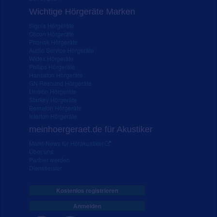
Wichtige Hörgeräte Marken
Signia Hörgeräte
Oticon Hörgeräte
Phonak Hörgeräte
Audio Service Hörgeräte
Widex Hörgeräte
Philips Hörgeräte
Hansaton Hörgeräte
GN Resound Hörgeräte
Unitron Hörgeräte
Starkey Hörgeräte
Bernafon Hörgeräte
Interton Hörgeräte
meinhoergeraet.de für Akustiker
Markt-News für Hörakustiker
Über uns
Partner werden
Dienstleister
Kostenlos registrieren
Anmelden