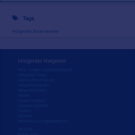
Tags
Hörgeräte Bodenwerder
Hörgeräte Ratgeber
FAQ – Fragen rund ums Hörgerät
Hörgeräte Preise
Gebrauchte Hörgeräte
Hörgerätebatterien
Hörgeräte Kosten
Hörtest
Schwerhörigkeit
Cochlea Implantat
Tinnitus
Hörsturz
Verbände und Organisationen
IFA 2020
EUHA 2024