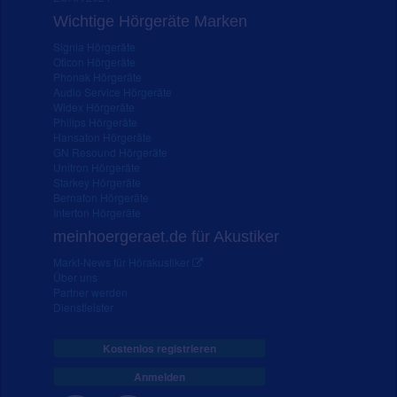
Wichtige Hörgeräte Marken
Signia Hörgeräte
Oticon Hörgeräte
Phonak Hörgeräte
Audio Service Hörgeräte
Widex Hörgeräte
Philips Hörgeräte
Hansaton Hörgeräte
GN Resound Hörgeräte
Unitron Hörgeräte
Starkey Hörgeräte
Bernafon Hörgeräte
Interton Hörgeräte
meinhoergeraet.de für Akustiker
Markt-News für Hörakustiker
Über uns
Partner werden
Dienstleister
Kostenlos registrieren
Anmelden