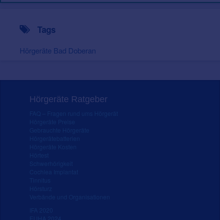
Tags
Hörgeräte Bad Doberan
Hörgeräte Ratgeber
FAQ – Fragen rund ums Hörgerät
Hörgeräte Preise
Gebrauchte Hörgeräte
Hörgerätebatterien
Hörgeräte Kosten
Hörtest
Schwerhörigkeit
Cochlea Implantat
Tinnitus
Hörsturz
Verbände und Organisationen
IFA 2020
EUHA 2024