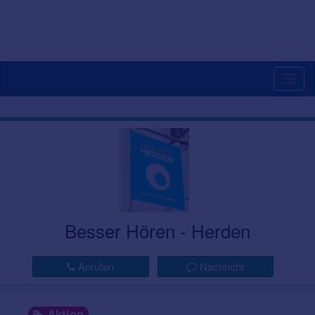
Togg
navig
Besser Hören - Herden
Anrufen
Nachricht
Aktion