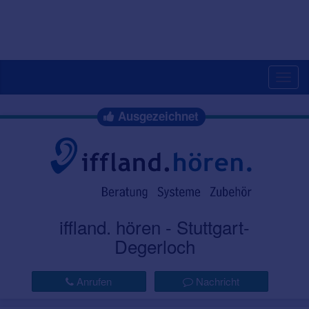
Togg
navig
Ausgezeichnet
iffland. hören - Stuttgart-
Degerloch
Anrufen
Nachricht