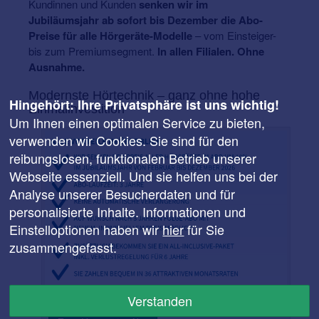
Kundinnen und Kunden
senken wir im
Jubiläumsjahr ab sofort bis Dezember die Abo-
Preise für alle Hörgeräte-Modelle
– vom Einsteiger-
bis zum Premiumsegment.
In allen Filialen. Ohne
Ausnahme.
Modernste Hörtechnik – ganz ohne hohe
Hingehört: Ihre Privatsphäre ist uns wichtig!
Einmalinvestition
Um Ihnen einen optimalen Service zu bieten,
verwenden wir Cookies. Sie sind für den
reibungslosen, funktionalen Betrieb unserer
Webseite essenziell. Und sie helfen uns bei der
Analyse unserer Besucherdaten und für
personalisierte Inhalte. Informationen und
Einstelloptionen haben wir
hier
für Sie
zusammengefasst.
Die Vorteile des Hörgeräte-Abos für Sie in der Übersicht.
Verstanden