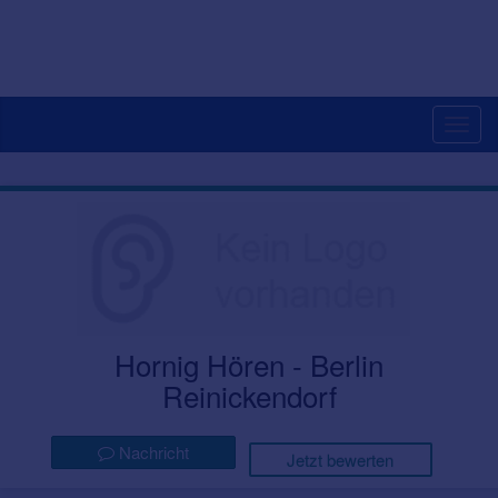
Togg
navig
Hornig Hören - Berlin
Reinickendorf
Nachricht
Jetzt bewerten