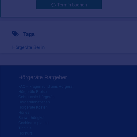
Termin buchen
Tags
Hörgeräte Berlin
Hörgeräte Ratgeber
FAQ – Fragen rund ums Hörgerät
Hörgeräte Preise
Gebrauchte Hörgeräte
Hörgerätebatterien
Hörgeräte Kosten
Hörtest
Schwerhörigkeit
Cochlea Implantat
Tinnitus
Hörsturz