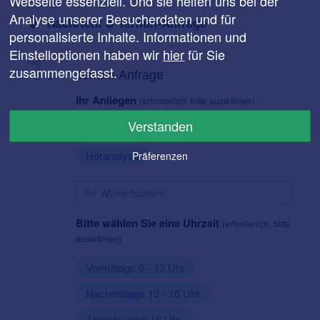
Webseite essenziell. Und sie helfen uns bei der
Analyse unserer Besucherdaten und für
Nachricht & Termin-Anfrage
personalisierte Inhalte. Informationen und
1.
Einstelloptionen haben wir
hier
für Sie
zusammengefasst.
Termin-Anfrage
Ihr Anliegen
(erforderlich, bitte auswählen)
Verstanden
Hörgeräte testen
Beratung
Höranalyse
Präferenzen
Bitte wählen Sie eine Uhrzeit
(erforderlich, bitte
auswählen)
Vormittags 9 - 13 Uhr
Nachmittags 13 - 16 Uhr
Abends nach 16 Uhr