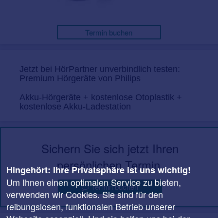
Termin buchen
Jetzt bei HörPartner unverbindlich testen:
Premium Hörgeräte von Philips
Akku-Hörgeräte + kostenlose Otoplastik +
kostenlose Akku-Ladestation
Sichern Sie sich jetzt Ihren
persönlichen Termin.
Hingehört: Ihre Privatsphäre ist uns wichtig!
Um Ihnen einen optimalen Service zu bieten,
Termin buchen
verwenden wir Cookies. Sie sind für den
reibungslosen, funktionalen Betrieb unserer