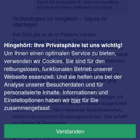
Signia Silk Chargo&Go IX - klein und unauffällig.
Nur eines von vielen IX-Modellen von Signia.
Technologien im Vergleich – Signia ist
überlegen
Seit 2023 gibt es die IX Plattform mit dem
Zusammenspiel aus 2-Wege-Signalverarbeitung und
Hingehört: Ihre Privatsphäre ist uns wichtig!
Multi-Beamformer-Technologie, das mehrere relevante
Um Ihnen einen optimalen Service zu bieten,
Gesprächspartner gleichzeitig erkennt und diese separat
verwenden wir Cookies. Sie sind für den
hervorhebt. Wie gut dieses Zusammenspiel funktioniert,
hat eine Studie von Jensen et al. 2023 bestätigt:
reibungslosen, funktionalen Betrieb unserer
Im direkten Vergleich schnitt SIgnia IX am besten ab,
Webseite essenziell. Und sie helfen uns bei der
wenn es um das Sprachverstehen in Gruppen ging.
Analyse unserer Besucherdaten und für
Schnelle Sprecherwechsel und komplexe
personalisierte Inhalte. Informationen und
Geräuschumgebungen meistert die IX-Technologie mit
Einstelloptionen haben wir
hier
für Sie
virtuellen Richtmikrofonen, die automatisch ausgerichtet
zusammengefasst.
werden. Der Vorteil: Noch besseres Sprachverstehen,
selbst in dynamischen Gruppengesprächen. Das schafft
nur Signias IX-Technologie.
Verstanden
Testen Sie jetzt Signia IX und erleben Sie die