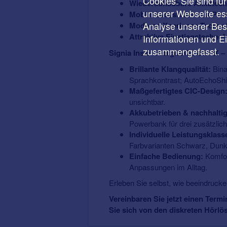
Cookies. Sie sind fü
Wiederaufladbare Akkutech
unserer Webseite ess
Mobile Ladestation mit Po
Analyse unserer Besu
Moderne Xperience-Technol
Attraktive Einstiegstechnol
Informationen und E
zusammengefasst.
Signia Insio Charge&Go CIC IX – 
Brillante Klangqualität:
Bina
Sprachkontrast; AutoEchoShie
Maßgefertigtes CIC-Design
unsichtbar.
Akkubetrieben & nachhaltig
Powerbank für drei zusätzli
Individuelle Leistungsklas
Farbvarianten Schwarz, Dun
Einfache Bedienung:
Komfor
Anpassungen im Alltag.
Erleben Sie selbst, wie beeindruck
Vereinbaren Sie jetzt einen Termi
Sie sich von den diskreten Hörlö