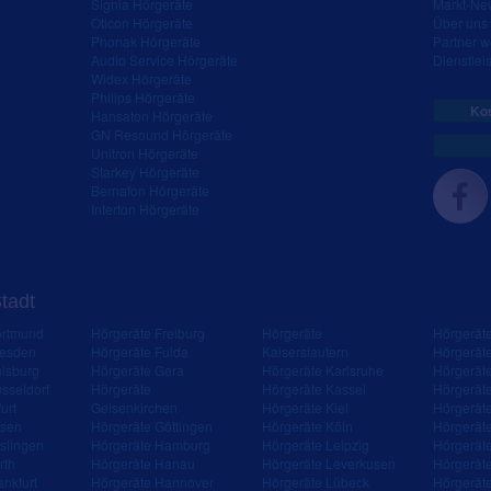
Signia Hörgeräte
Markt-New
Oticon Hörgeräte
Über uns
Phonak Hörgeräte
Partner 
Audio Service Hörgeräte
Dienstleis
Widex Hörgeräte
Philips Hörgeräte
Kos
Hansaton Hörgeräte
GN Resound Hörgeräte
Unitron Hörgeräte
Starkey Hörgeräte
Bernafon Hörgeräte
Interton Hörgeräte
Stadt
ortmund
Hörgeräte Freiburg
Hörgeräte
Hörgerät
resden
Hörgeräte Fulda
Kaiserslautern
Hörgerät
isburg
Hörgeräte Gera
Hörgeräte Karlsruhe
Hörgerät
sseldorf
Hörgeräte
Hörgeräte Kassel
Hörgerät
urt
Gelsenkirchen
Hörgeräte Kiel
Hörgerät
ssen
Hörgeräte Göttingen
Hörgeräte Köln
Hörgerät
slingen
Hörgeräte Hamburg
Hörgeräte Leipzig
Hörgerät
rth
Hörgeräte Hanau
Hörgeräte Leverkusen
Hörgerät
ankfurt
Hörgeräte Hannover
Hörgeräte Lübeck
Hörgerät