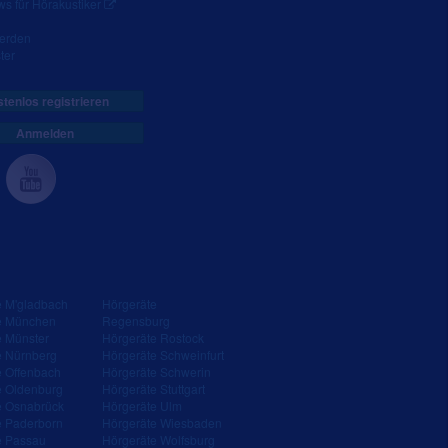
s für Hörakustiker
werden
ter
tenlos registrieren
Anmelden
e M'gladbach
Hörgeräte
e München
Regensburg
e Münster
Hörgeräte Rostock
e Nürnberg
Hörgeräte Schweinfurt
e Offenbach
Hörgeräte Schwerin
e Oldenburg
Hörgeräte Stuttgart
e Osnabrück
Hörgeräte Ulm
e Paderborn
Hörgeräte Wiesbaden
e Passau
Hörgeräte Wolfsburg