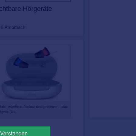
chtbare Hörgeräte
916 Amorbach
lein, wiederaufladbar und preiswert - das
ignia Silk.
 angenehm zu tragen.
Verstanden