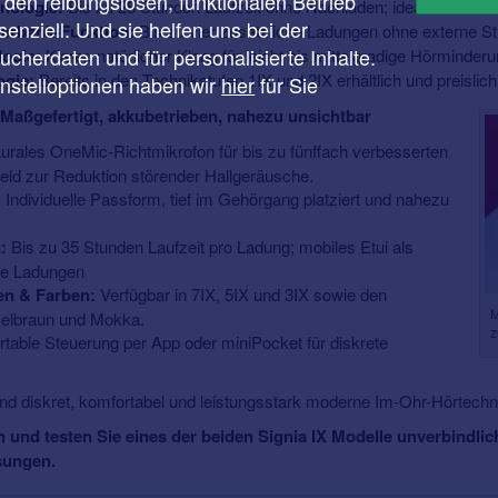
r den reibungslosen, funktionalen Betrieb
nologie:
Bis zu 28 Stunden Laufzeit ohne Nachladen; ideal für einen 
enziell. Und sie helfen uns bei der
werbank-Funktion:
Bis zu vier zusätzliche Ladungen ohne externe St
cherdaten und für personalisierte Inhalte.
ogie:
Klarer, natürlicher Klang für leicht bis mittelgradige Hörminder
ogie:
Bereits in den Technikstufen 1IX und 2IX erhältlich und preisli
instelloptionen haben wir
hier
für Sie
Maßgefertigt, akkubetrieben, nahezu unsichtbar
urales OneMic-Richtmikrofon für bis zu fünffach verbesserten
ld zur Reduktion störender Hallgeräusche.
:
Individuelle Passform, tief im Gehörgang platziert und nahezu
:
Bis zu 35 Stunden Laufzeit pro Ladung; mobiles Etui als
che Ladungen
sen & Farben:
Verfügbar in 7IX, 5IX und 3IX sowie den
M
kelbraun und Mokka.
z
table Steuerung per App oder miniPocket für diskrete
end diskret, komfortabel und leistungsstark moderne Im-Ohr-Hörtechn
n und testen Sie eines der beiden Signia IX Modelle unverbindli
sungen.