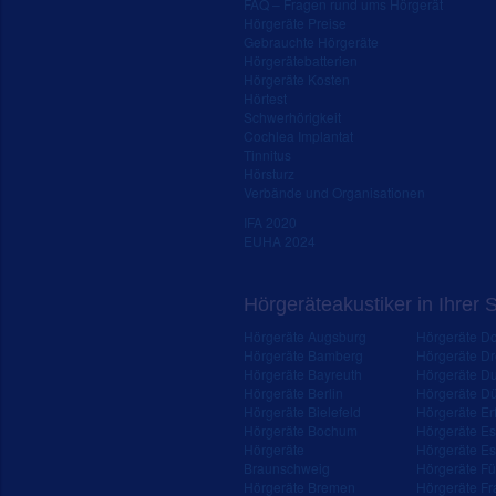
FAQ – Fragen rund ums Hörgerät
Hörgeräte Preise
Gebrauchte Hörgeräte
Hörgerätebatterien
Hörgeräte Kosten
Hörtest
Schwerhörigkeit
Cochlea Implantat
Tinnitus
Hörsturz
Verbände und Organisationen
IFA 2020
EUHA 2024
Hörgeräteakustiker in Ihrer 
Hörgeräte Augsburg
Hörgeräte D
Hörgeräte Bamberg
Hörgeräte D
Hörgeräte Bayreuth
Hörgeräte Du
Hörgeräte Berlin
Hörgeräte Dü
Hörgeräte Bielefeld
Hörgeräte Erf
Hörgeräte Bochum
Hörgeräte E
Hörgeräte
Hörgeräte Es
Braunschweig
Hörgeräte Fü
Hörgeräte Bremen
Hörgeräte Fr