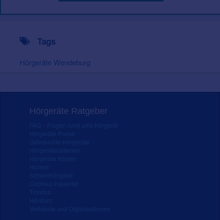
Tags
Hörgeräte Wendeburg
Hörgeräte Ratgeber
FAQ – Fragen rund ums Hörgerät
Hörgeräte Preise
Gebrauchte Hörgeräte
Hörgerätebatterien
Hörgeräte Kosten
Hörtest
Schwerhörigkeit
Cochlea Implantat
Tinnitus
Hörsturz
Verbände und Organisationen