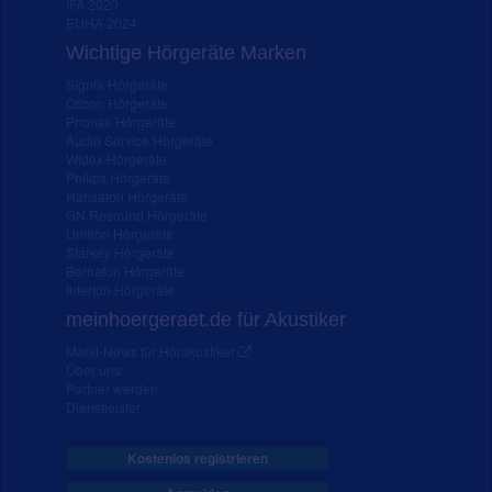
IFA 2020
EUHA 2024
Wichtige Hörgeräte Marken
Signia Hörgeräte
Oticon Hörgeräte
Phonak Hörgeräte
Audio Service Hörgeräte
Widex Hörgeräte
Philips Hörgeräte
Hansaton Hörgeräte
GN Resound Hörgeräte
Unitron Hörgeräte
Starkey Hörgeräte
Bernafon Hörgeräte
Interton Hörgeräte
meinhoergeraet.de für Akustiker
Markt-News für Hörakustiker
Über uns
Partner werden
Dienstleister
Kostenlos registrieren