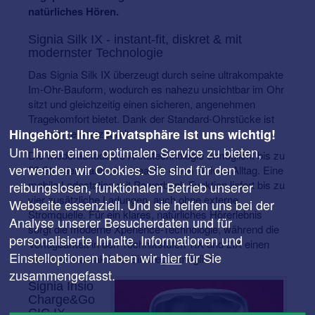
natürliches Hören.
Signia Silk IX - instant-fit, diskret & mit
modernster Technologie
Das Signia Silk IX überzeugt durch seine ultrakompakte
Im-Ohr-Bauform, wodurch es nahezu unsichtbar im Ohr
sitzt und gleichzeitig einen sicheren, angenehmen
Tragekomfort bietet. Dank der Standard-Ohrstücke ist
Hingehört: Ihre Privatsphäre ist uns wichtig!
es sofort einsatzbereit.
Um Ihnen einen optimalen Service zu bieten,
Die wiederaufladbare Akkutechnologie ermöglicht bis zu
verwenden wir Cookies. Sie sind für den
28 Stunden Laufzeit – ideal für einen aktiven Alltag. Eine
mobile Ladestation mit Powerbank-Funktion liefert bis zu
reibungslosen, funktionalen Betrieb unserer
vier zusätzliche Ladungen, auch ohne externe
Webseite essenziell. Und sie helfen uns bei der
Stromquelle. Für ein klares, natürliches Hörerlebnis
Analyse unserer Besucherdaten und für
sorgt die moderne Xperience-Technologie, während die
personalisierte Inhalte. Informationen und
Verfügbarkeit in den Technikstufen 1IX und 2IX einen
Einstelloptionen haben wir
hier
für Sie
besonders attraktiven Einstieg ermöglicht.
zusammengefasst.
Signia Insio
Charge&Go
CIC IX –