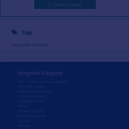
Termin buchen
Tags
Hörgeräte Potsdam
Hörgeräte Ratgeber
FAQ – Fragen rund ums Hörgerät
Hörgeräte Preise
Gebrauchte Hörgeräte
Hörgerätebatterien
Hörgeräte Kosten
Hörtest
Schwerhörigkeit
Cochlea Implantat
Tinnitus
Hörsturz