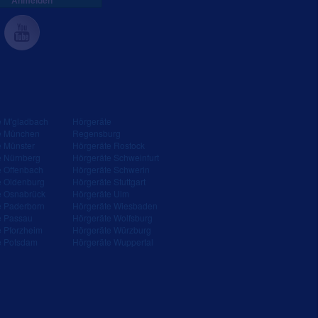
Anmelden
e M'gladbach
Hörgeräte
e München
Regensburg
e Münster
Hörgeräte Rostock
e Nürnberg
Hörgeräte Schweinfurt
e Offenbach
Hörgeräte Schwerin
e Oldenburg
Hörgeräte Stuttgart
e Osnabrück
Hörgeräte Ulm
e Paderborn
Hörgeräte Wiesbaden
e Passau
Hörgeräte Wolfsburg
e Pforzheim
Hörgeräte Würzburg
e Potsdam
Hörgeräte Wuppertal