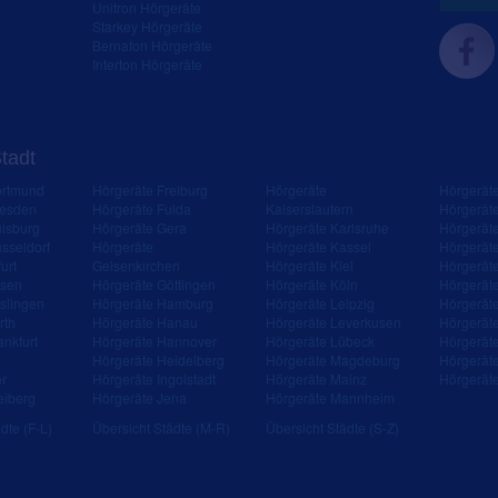
Unitron Hörgeräte
Starkey Hörgeräte
Bernafon Hörgeräte
Interton Hörgeräte
Stadt
ortmund
Hörgeräte Freiburg
Hörgeräte
Hörgerät
resden
Hörgeräte Fulda
Kaiserslautern
Hörgerät
isburg
Hörgeräte Gera
Hörgeräte Karlsruhe
Hörgerät
sseldorf
Hörgeräte
Hörgeräte Kassel
Hörgerät
urt
Gelsenkirchen
Hörgeräte Kiel
Hörgerät
ssen
Hörgeräte Göttingen
Hörgeräte Köln
Hörgerät
slingen
Hörgeräte Hamburg
Hörgeräte Leipzig
Hörgerät
rth
Hörgeräte Hanau
Hörgeräte Leverkusen
Hörgerät
ankfurt
Hörgeräte Hannover
Hörgeräte Lübeck
Hörgerät
Hörgeräte Heidelberg
Hörgeräte Magdeburg
Hörgerät
er
Hörgeräte Ingolstadt
Hörgeräte Mainz
Hörgerät
eiberg
Hörgeräte Jena
Hörgeräte Mannheim
dte (F-L)
Übersicht Städte (M-R)
Übersicht Städte (S-Z)