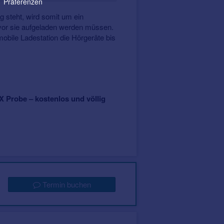
Präferenzen
g steht, wird somit um ein
vor sie aufgeladen werden müssen.
mobile Ladestation die Hörgeräte bis
IX Probe – kostenlos und völlig
Termin buchen