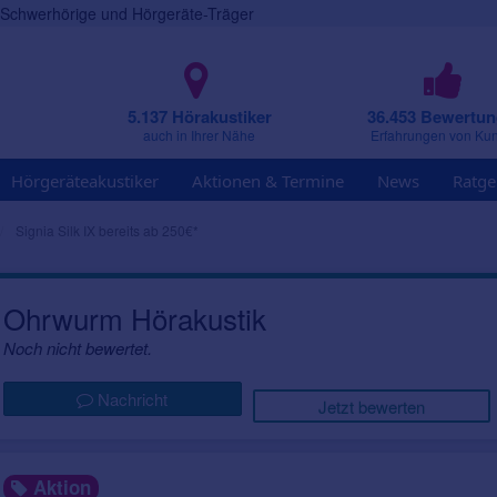
r Schwerhörige und Hörgeräte-Träger
5.137 Hörakustiker
36.453 Bewertu
auch in Ihrer Nähe
Erfahrungen von Ku
Hörgeräteakustiker
Aktionen & Termine
News
Ratge
Signia Silk IX bereits ab 250€*
Ohrwurm Hörakustik
Noch nicht bewertet.
Nachricht
Jetzt bewerten
Aktion