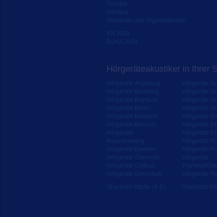
Tinnitus
Hörsturz
Verbände und Organisationen
IFA 2020
EUHA 2024
Hörgeräteakustiker in Ihrer 
Hörgeräte Augsburg
Hörgeräte D
Hörgeräte Bamberg
Hörgeräte D
Hörgeräte Bayreuth
Hörgeräte Du
Hörgeräte Berlin
Hörgeräte Dü
Hörgeräte Bielefeld
Hörgeräte Erf
Hörgeräte Bochum
Hörgeräte E
Hörgeräte
Hörgeräte Es
Braunschweig
Hörgeräte Fü
Hörgeräte Bremen
Hörgeräte Fr
Hörgeräte Chemnitz
Hörgeräte
Hörgeräte Cottbus
Frankfurt/Od
Hörgeräte Darmstadt
Hörgeräte Fr
Übersicht Städte (A-E)
Übersicht Stä