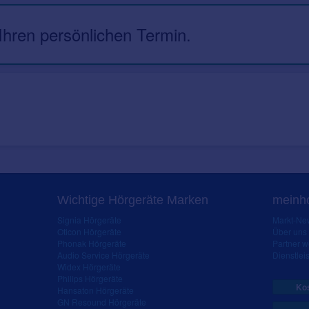
 Ihren persönlichen Termin.
Wichtige Hörgeräte Marken
meinho
Signia Hörgeräte
Markt-New
Oticon Hörgeräte
Über uns
Phonak Hörgeräte
Partner 
Audio Service Hörgeräte
Dienstleis
Widex Hörgeräte
Philips Hörgeräte
Kos
Hansaton Hörgeräte
GN Resound Hörgeräte