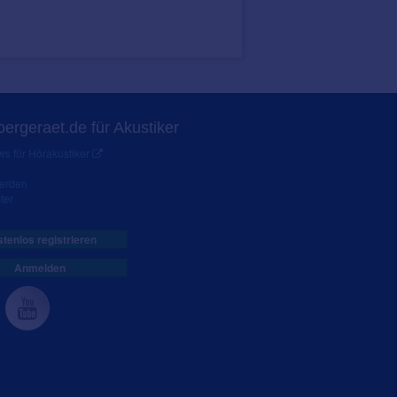
ergeraet.de für Akustiker
s für Hörakustiker
werden
ter
tenlos registrieren
Anmelden