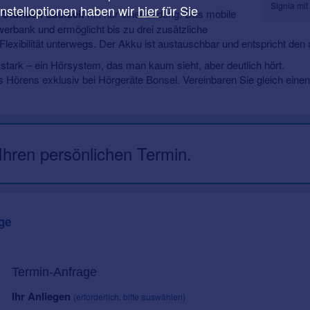
Signia mit
instelloptionen haben wir
hier
für Sie
 Stunden Laufzeit
mit nur einer Ladung. Das mobile
owerbank und ermöglicht bis zu drei zusätzliche
lexibilität unterwegs. Der Akku ist austauschbar und entspricht den a
stark – ein Hörsystem, das man kaum sieht, aber deutlich hört.
s Hörens exklusiv bei Hörgeräte Bonsel. Vereinbaren Sie gleich einen
 Ihren persönlichen Termin.
ge
Termin-Anfrage
Ihr Anliegen
(erforderlich, bitte auswählen)