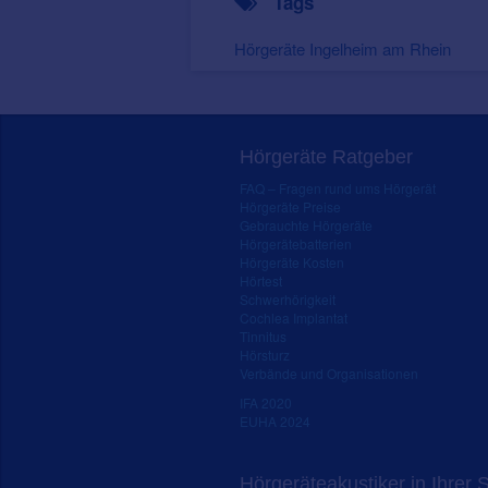
Tags
Hörgeräte Ingelheim am Rhein
Hörgeräte Ratgeber
FAQ – Fragen rund ums Hörgerät
Hörgeräte Preise
Gebrauchte Hörgeräte
Hörgerätebatterien
Hörgeräte Kosten
Hörtest
Schwerhörigkeit
Cochlea Implantat
Tinnitus
Hörsturz
Verbände und Organisationen
IFA 2020
EUHA 2024
Hörgeräteakustiker in Ihrer 