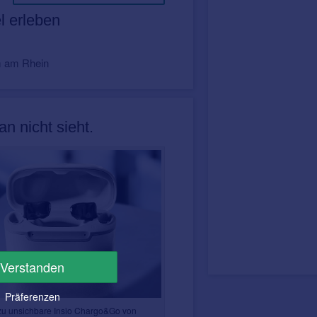
l erleben
m am Rhein
n nicht sieht.
Verstanden
Präferenzen
u unsichbare Insio Chargo&Go von