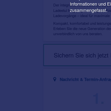
Informationen und E
Der integrierte Akku bietet bis zu
35
zusammengefasst.
Ladeetui fungiert gleichzeitig als P
Ladevorgänge – ideal für maximale F
Kompakt, komfortabel und leistungs
Erleben Sie die neue Generation de
unverbindlich von uns beraten.
Sichern Sie sich jetzt
Nachricht & Termin-Anfra
1.