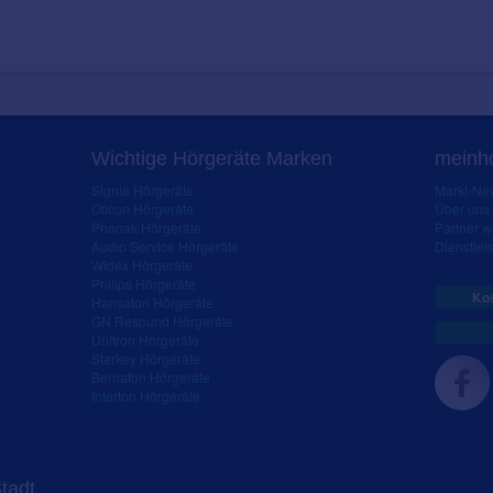
Wichtige Hörgeräte Marken
meinho
Signia Hörgeräte
Markt-New
Oticon Hörgeräte
Über uns
Phonak Hörgeräte
Partner 
Audio Service Hörgeräte
Dienstleis
Widex Hörgeräte
Philips Hörgeräte
Kos
Hansaton Hörgeräte
GN Resound Hörgeräte
Unitron Hörgeräte
Starkey Hörgeräte
Bernafon Hörgeräte
Interton Hörgeräte
Stadt