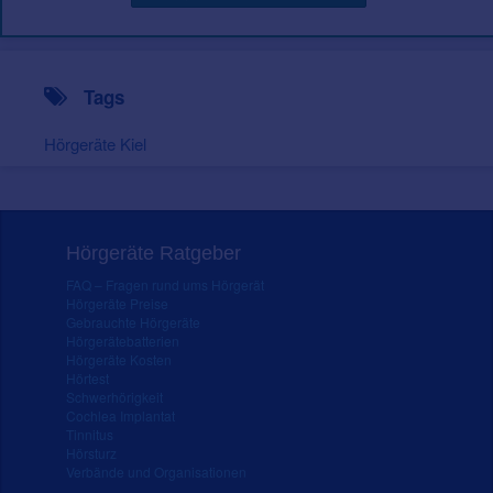
Tags
Hörgeräte Kiel
Hörgeräte Ratgeber
FAQ – Fragen rund ums Hörgerät
Hörgeräte Preise
Gebrauchte Hörgeräte
Hörgerätebatterien
Hörgeräte Kosten
Hörtest
Schwerhörigkeit
Cochlea Implantat
Tinnitus
Hörsturz
Verbände und Organisationen