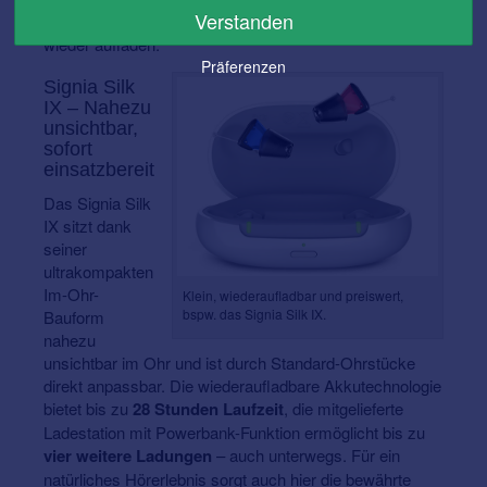
Verstanden
lässt sich das Active Mini IX bis zu drei Mal komplett
wieder aufladen.
Präferenzen
Signia Silk
IX – Nahezu
unsichtbar,
sofort
einsatzbereit
Das Signia Silk
IX sitzt dank
seiner
ultrakompakten
Im-Ohr-
Klein, wiederaufladbar und preiswert,
bspw. das Signia Silk IX.
Bauform
nahezu
unsichtbar im Ohr und ist durch Standard-Ohrstücke
direkt anpassbar. Die wiederaufladbare Akkutechnologie
bietet bis zu
28 Stunden Laufzeit
, die mitgelieferte
Ladestation mit Powerbank-Funktion ermöglicht bis zu
vier weitere Ladungen
– auch unterwegs. Für ein
natürliches Hörerlebnis sorgt auch hier die bewährte