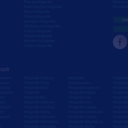
Phonak Hörgeräte
Partner 
Audio Service Hörgeräte
Dienstleis
Widex Hörgeräte
Philips Hörgeräte
Kos
Hansaton Hörgeräte
GN Resound Hörgeräte
Unitron Hörgeräte
Starkey Hörgeräte
Bernafon Hörgeräte
Interton Hörgeräte
Stadt
ortmund
Hörgeräte Freiburg
Hörgeräte
Hörgerät
resden
Hörgeräte Fulda
Kaiserslautern
Hörgerät
isburg
Hörgeräte Gera
Hörgeräte Karlsruhe
Hörgerät
sseldorf
Hörgeräte
Hörgeräte Kassel
Hörgerät
urt
Gelsenkirchen
Hörgeräte Kiel
Hörgerät
ssen
Hörgeräte Göttingen
Hörgeräte Köln
Hörgerät
slingen
Hörgeräte Hamburg
Hörgeräte Leipzig
Hörgerät
rth
Hörgeräte Hanau
Hörgeräte Leverkusen
Hörgerät
ankfurt
Hörgeräte Hannover
Hörgeräte Lübeck
Hörgerät
Hörgeräte Heidelberg
Hörgeräte Magdeburg
Hörgerät
er
Hörgeräte Ingolstadt
Hörgeräte Mainz
Hörgerät