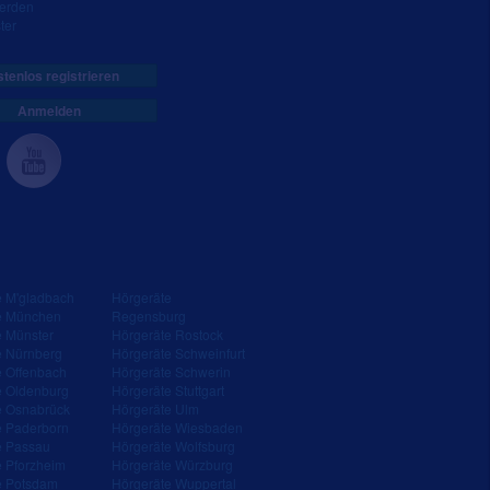
werden
ter
tenlos registrieren
Anmelden
e M'gladbach
Hörgeräte
e München
Regensburg
e Münster
Hörgeräte Rostock
e Nürnberg
Hörgeräte Schweinfurt
e Offenbach
Hörgeräte Schwerin
e Oldenburg
Hörgeräte Stuttgart
e Osnabrück
Hörgeräte Ulm
e Paderborn
Hörgeräte Wiesbaden
e Passau
Hörgeräte Wolfsburg
e Pforzheim
Hörgeräte Würzburg
e Potsdam
Hörgeräte Wuppertal