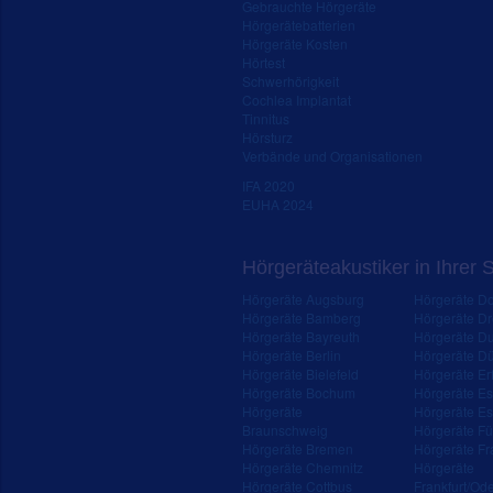
Gebrauchte Hörgeräte
Hörgerätebatterien
Hörgeräte Kosten
Hörtest
Schwerhörigkeit
Cochlea Implantat
Tinnitus
Hörsturz
Verbände und Organisationen
IFA 2020
EUHA 2024
Hörgeräteakustiker in Ihrer 
Hörgeräte Augsburg
Hörgeräte D
Hörgeräte Bamberg
Hörgeräte D
Hörgeräte Bayreuth
Hörgeräte Du
Hörgeräte Berlin
Hörgeräte Dü
Hörgeräte Bielefeld
Hörgeräte Erf
Hörgeräte Bochum
Hörgeräte E
Hörgeräte
Hörgeräte Es
Braunschweig
Hörgeräte Fü
Hörgeräte Bremen
Hörgeräte Fr
Hörgeräte Chemnitz
Hörgeräte
Hörgeräte Cottbus
Frankfurt/Od