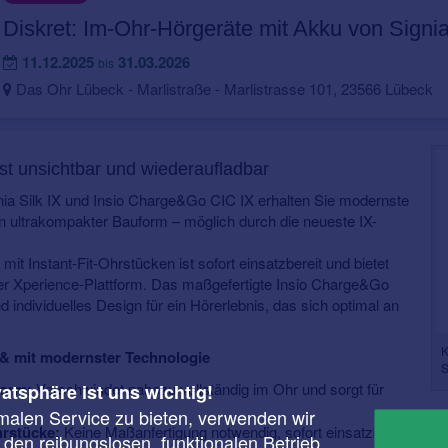
Diskret: Im-Ohr-Hörgeräte mit Akku von Signi
11.12.2025
31.03.2026
bis
Das Ohr Lübeck - Marlistraße - Marlistrasse 101, 23566 Lübeck
st unsichtbar und wiederaufladbar
nia Silk IX und Insio Charge&Go CIC IX erhalten Sie modernste
in ultrakompakter Bauform – möglich durch die neueste IX-
mit Instant-Fit-Ohrstücken ist sofort einsatzbereit und bietet
der Xperience-Plattform. Das maßgefertigte Insio Charge&Go
 individuelles Design für ein Hörerlebnis, das sich optimal an
K
ret & mit modernster Technologie
S
form:
Verschwindet nahezu vollständig im Ohr und sorgt für
vatsphäre ist uns wichtig!
malen Service zu bieten, verwenden wir
rstücke:
Keine Maßanfertigung notwendig, sofort einsatzbereit und
r den reibungslosen, funktionalen Betrieb