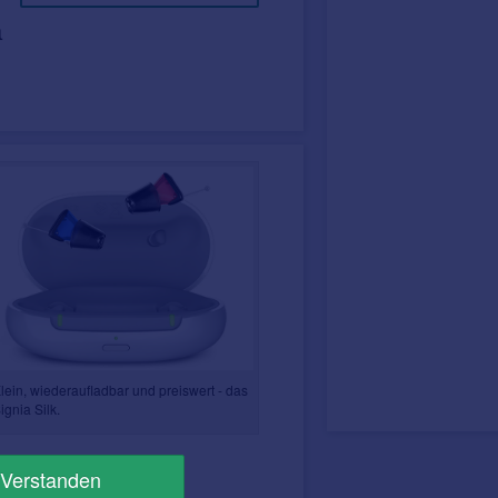
a
lein, wiederaufladbar und preiswert - das
ignia Silk.
Verstanden
 angenehm zu tragen.