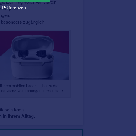
ganzen Tag voller Aktivitäten.
Präferenzen
romquelle.
ungen.
ch besonders zugänglich.
it dem mobilen Ladeetui, bis zu drei
usätzliche Voll-Ladungen Ihres Insio IX.
ik sein kann.
 in Ihrem Alltag.