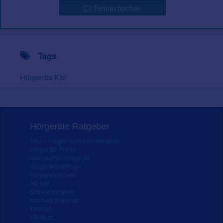
Termin buchen
Tags
Hörgeräte Kiel
Hörgeräte Ratgeber
FAQ – Fragen rund ums Hörgerät
Hörgeräte Preise
Gebrauchte Hörgeräte
Hörgerätebatterien
Hörgeräte Kosten
Hörtest
Schwerhörigkeit
Cochlea Implantat
Tinnitus
Hörsturz