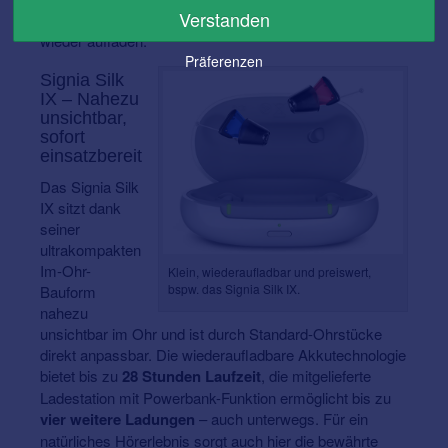
Verstanden
lässt sich das Active Mini IX bis zu drei Mal komplett
wieder aufladen.
Präferenzen
Signia Silk
IX – Nahezu
unsichtbar,
sofort
einsatzbereit
Das Signia Silk
IX sitzt dank
seiner
ultrakompakten
Im-Ohr-
Klein, wiederaufladbar und preiswert,
bspw. das Signia Silk IX.
Bauform
nahezu
unsichtbar im Ohr und ist durch Standard-Ohrstücke
direkt anpassbar. Die wiederaufladbare Akkutechnologie
bietet bis zu
28 Stunden Laufzeit
, die mitgelieferte
Ladestation mit Powerbank-Funktion ermöglicht bis zu
vier weitere Ladungen
– auch unterwegs. Für ein
natürliches Hörerlebnis sorgt auch hier die bewährte