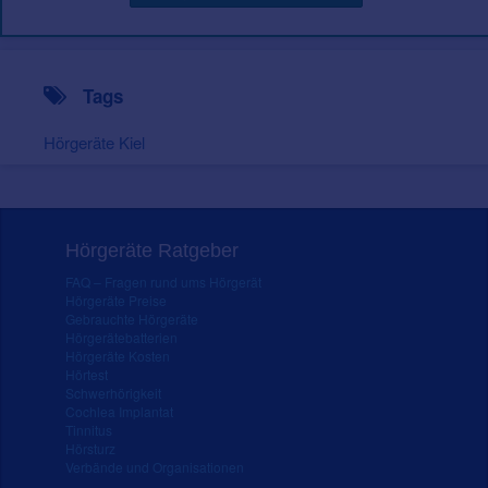
Tags
Hörgeräte Kiel
Hörgeräte Ratgeber
FAQ – Fragen rund ums Hörgerät
Hörgeräte Preise
Gebrauchte Hörgeräte
Hörgerätebatterien
Hörgeräte Kosten
Hörtest
Schwerhörigkeit
Cochlea Implantat
Tinnitus
Hörsturz
Verbände und Organisationen