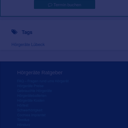
Termin buchen
Tags
Hörgeräte Lübeck
Hörgeräte Ratgeber
FAQ – Fragen rund ums Hörgerät
Hörgeräte Preise
Gebrauchte Hörgeräte
Hörgerätebatterien
Hörgeräte Kosten
Hörtest
Schwerhörigkeit
Cochlea Implantat
Tinnitus
Hörsturz