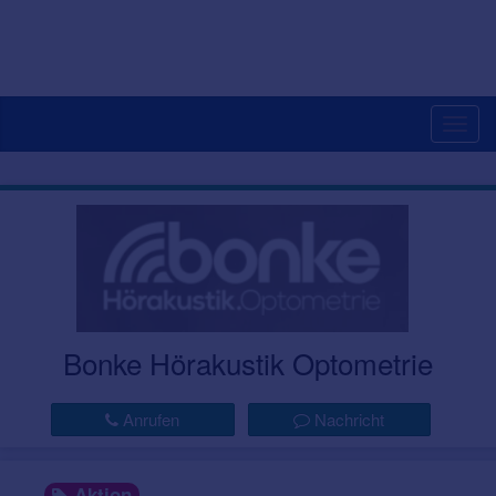
Togg
navig
Bonke Hörakustik Optometrie
Anrufen
Nachricht
Aktion