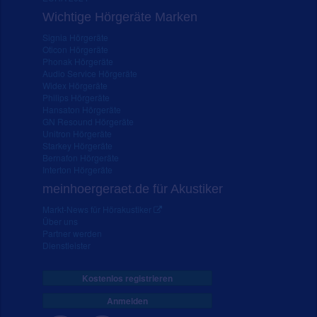
Wichtige Hörgeräte Marken
Signia Hörgeräte
Oticon Hörgeräte
Phonak Hörgeräte
Audio Service Hörgeräte
Widex Hörgeräte
Philips Hörgeräte
Hansaton Hörgeräte
GN Resound Hörgeräte
Unitron Hörgeräte
Starkey Hörgeräte
Bernafon Hörgeräte
Interton Hörgeräte
meinhoergeraet.de für Akustiker
Markt-News für Hörakustiker
Über uns
Partner werden
Dienstleister
Kostenlos registrieren
Anmelden