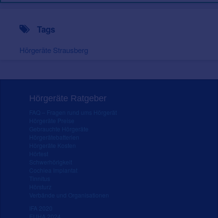
Tags
Hörgeräte Strausberg
Hörgeräte Ratgeber
FAQ – Fragen rund ums Hörgerät
Hörgeräte Preise
Gebrauchte Hörgeräte
Hörgerätebatterien
Hörgeräte Kosten
Hörtest
Schwerhörigkeit
Cochlea Implantat
Tinnitus
Hörsturz
Verbände und Organisationen
IFA 2020
EUHA 2024