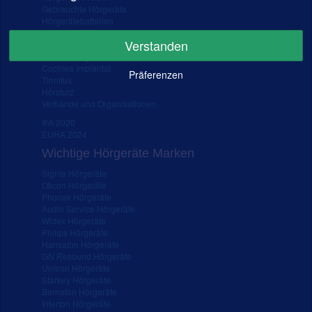
Gebrauchte Hörgeräte
Hörgerätebatterien
Hörgeräte Kosten
Verstanden
Hörtest
Schwerhörigkeit
Cochlea Implantat
Präferenzen
Tinnitus
Hörsturz
Verbände und Organisationen
IFA 2020
EUHA 2024
Wichtige Hörgeräte Marken
Signia Hörgeräte
Oticon Hörgeräte
Phonak Hörgeräte
Audio Service Hörgeräte
Widex Hörgeräte
Philips Hörgeräte
Hansaton Hörgeräte
GN Resound Hörgeräte
Unitron Hörgeräte
Starkey Hörgeräte
Bernafon Hörgeräte
Interton Hörgeräte