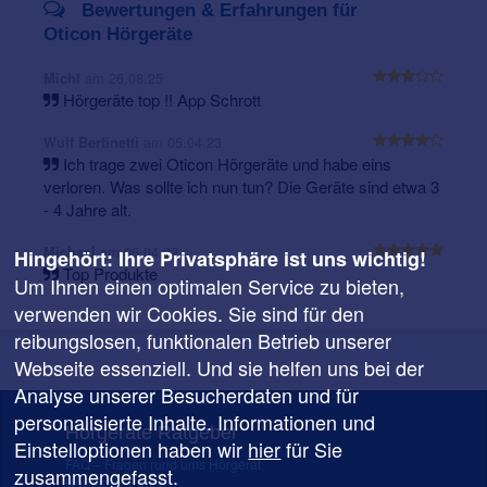
Bewertungen & Erfahrungen für
Oticon Hörgeräte
am 26.08.25
Michl
Hörgeräte top !! App Schrott
am 05.04.23
Wulf Bertinetti
Ich trage zwei Oticon Hörgeräte und habe eins
verloren. Was sollte ich nun tun? Die Geräte sind etwa 3
- 4 Jahre alt.
am 06.04.22
Michael
Hingehört: Ihre Privatsphäre ist uns wichtig!
Top Produkte
Um Ihnen einen optimalen Service zu bieten,
verwenden wir Cookies. Sie sind für den
reibungslosen, funktionalen Betrieb unserer
Webseite essenziell. Und sie helfen uns bei der
Analyse unserer Besucherdaten und für
personalisierte Inhalte. Informationen und
Hörgeräte Ratgeber
Einstelloptionen haben wir
hier
für Sie
FAQ – Fragen rund ums Hörgerät
zusammengefasst.
Hörgeräte Preise