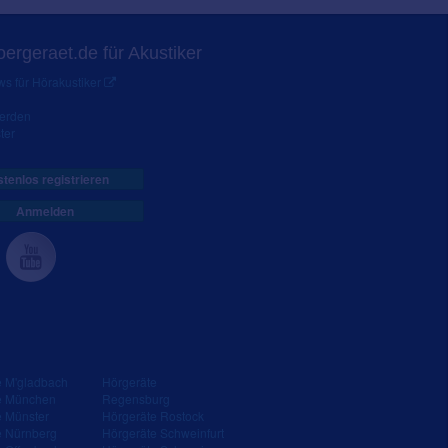
ergeraet.de für Akustiker
s für Hörakustiker
werden
ter
tenlos registrieren
Anmelden
e M'gladbach
Hörgeräte
e München
Regensburg
e Münster
Hörgeräte Rostock
e Nürnberg
Hörgeräte Schweinfurt