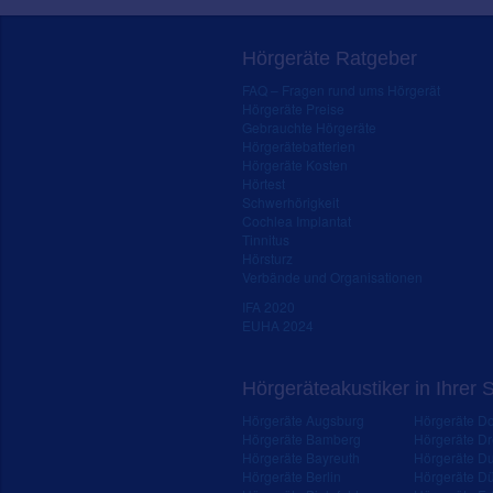
Hörgeräte Ratgeber
FAQ – Fragen rund ums Hörgerät
Hörgeräte Preise
Gebrauchte Hörgeräte
Hörgerätebatterien
Hörgeräte Kosten
Hörtest
Schwerhörigkeit
Cochlea Implantat
Tinnitus
Hörsturz
Verbände und Organisationen
IFA 2020
EUHA 2024
Hörgeräteakustiker in Ihrer 
Hörgeräte Augsburg
Hörgeräte D
Hörgeräte Bamberg
Hörgeräte D
Hörgeräte Bayreuth
Hörgeräte Du
Hörgeräte Berlin
Hörgeräte Dü