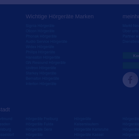
Wichtige Hörgeräte Marken
meinho
Signia Hörgeräte
Markt-New
Oticon Hörgeräte
Über uns
Phonak Hörgeräte
Partner 
Audio Service Hörgeräte
Dienstleis
Widex Hörgeräte
Philips Hörgeräte
Kos
Hansaton Hörgeräte
GN Resound Hörgeräte
Unitron Hörgeräte
Starkey Hörgeräte
Bernafon Hörgeräte
Interton Hörgeräte
Stadt
ortmund
Hörgeräte Freiburg
Hörgeräte
Hörgerät
resden
Hörgeräte Fulda
Kaiserslautern
Hörgerät
isburg
Hörgeräte Gera
Hörgeräte Karlsruhe
Hörgerät
sseldorf
Hörgeräte
Hörgeräte Kassel
Hörgerät