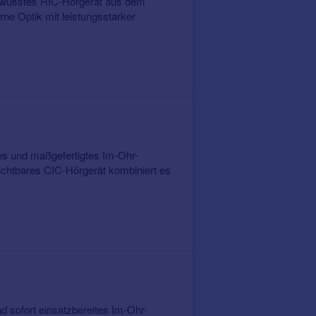
lbewusstes RIC-Hörgerät aus dem
e Optik mit leistungsstarker
es und maßgefertigtes Im-Ohr-
htbares CIC-Hörgerät kombiniert es
d sofort einsatzbereites Im-Ohr-