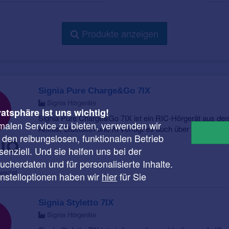
Produkte anzeigen
Signia Pure Charge&Go 7IX
Signia Hörgeräte
vatsphäre ist uns wichtig!
Signia Pure Charge&Go 7IX ist ein RIC-Hörgerät aus d
malen Service zu bieten, verwenden wir
Akkus, Bluetooth und KI verfügt es auch über die Integrate
r den reibungslosen, funktionalen Betrieb
enziell. Und sie helfen uns bei der
cherdaten und für personalisierte Inhalte.
wertet.
instelloptionen haben wir
hier
für Sie
Signia Styletto 7IX
Signia Hörgeräte