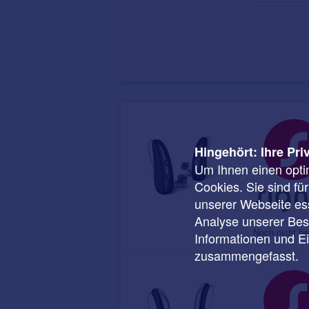
Hingehört: Ihre Pri
Um Ihnen einen opti
Cookies. Sie sind fü
unserer Webseite ess
Analyse unserer Besu
Noch nicht be
Informationen und E
zusammengefasst.