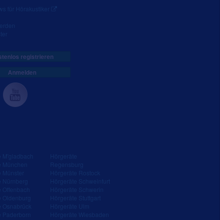
s für Hörakustiker
werden
ter
tenlos registrieren
Anmelden
e M'gladbach
Hörgeräte
e München
Regensburg
e Münster
Hörgeräte Rostock
e Nürnberg
Hörgeräte Schweinfurt
e Offenbach
Hörgeräte Schwerin
e Oldenburg
Hörgeräte Stuttgart
e Osnabrück
Hörgeräte Ulm
e Paderborn
Hörgeräte Wiesbaden