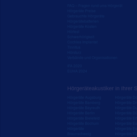
FAQ – Fragen rund ums Hörgerät
Hörgeräte Preise
Gebrauchte Hörgeräte
Hörgerätebatterien
Hörgeräte Kosten
Hörtest
Schwerhörigkeit
Cochlea Implantat
Tinnitus
Hörsturz
Verbände und Organisationen
IFA 2020
EUHA 2024
Hörgeräteakustiker in Ihrer 
Hörgeräte Augsburg
Hörgeräte D
Hörgeräte Bamberg
Hörgeräte D
Hörgeräte Bayreuth
Hörgeräte Du
Hörgeräte Berlin
Hörgeräte Dü
Hörgeräte Bielefeld
Hörgeräte Erf
Hörgeräte Bochum
Hörgeräte E
Hörgeräte
Hörgeräte Es
Braunschweig
Hörgeräte Fü