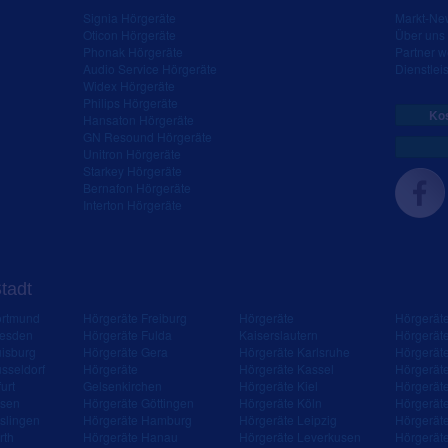
Signia Hörgeräte
Markt-New
Oticon Hörgeräte
Über uns
Phonak Hörgeräte
Partner 
Audio Service Hörgeräte
Dienstleis
Widex Hörgeräte
Philips Hörgeräte
Kos
Hansaton Hörgeräte
GN Resound Hörgeräte
Unitron Hörgeräte
Starkey Hörgeräte
Bernafon Hörgeräte
Interton Hörgeräte
Stadt
ortmund
Hörgeräte Freiburg
Hörgeräte
Hörgerät
resden
Hörgeräte Fulda
Kaiserslautern
Hörgerät
isburg
Hörgeräte Gera
Hörgeräte Karlsruhe
Hörgerät
sseldorf
Hörgeräte
Hörgeräte Kassel
Hörgerät
urt
Gelsenkirchen
Hörgeräte Kiel
Hörgerät
ssen
Hörgeräte Göttingen
Hörgeräte Köln
Hörgerät
slingen
Hörgeräte Hamburg
Hörgeräte Leipzig
Hörgerät
rth
Hörgeräte Hanau
Hörgeräte Leverkusen
Hörgerät