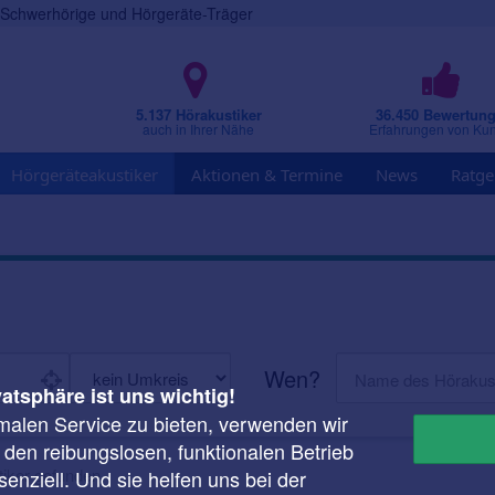
r Schwerhörige und Hörgeräte-Träger
5.137 Hörakustiker
36.450 Bewertun
auch in Ihrer Nähe
Erfahrungen von Ku
Hörgeräteakustiker
Aktionen & Termine
News
Ratge
Wen?
vatsphäre ist uns wichtig!
malen Service zu bieten, verwenden wir
r den reibungslosen, funktionalen Betrieb
iker gefunden.
enziell. Und sie helfen uns bei der