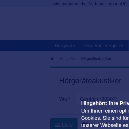
meinhoergeraet.de - Verbraucherportal fü
Hörgeräte
Hörgeräte Vergleich
Hörgeräte
Hörgeräteakustiker
Hörgeräteakustiker
Wo?
Hingehört: Ihre Pri
Um Ihnen einen opti
Cookies. Sie sind fü
9 Hörakust
Liste
Karte
unserer Webseite ess