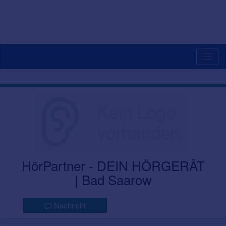
Togg
navig
HörPartner - DEIN HÖRGERÄT
| Bad Saarow
Nachricht