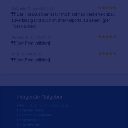
am 09.07.18
Gabriele M.
Der Hörakustiker ist für mich sehr schnell erreichbar,
zuverlässig und auch im Internetportal zu sehen. [per
Post validiert]
am 05.07.18
Norbert K.
[per Post validiert]
am 08.06.18
W. K.
[per Post validiert]
Hörgeräte Ratgeber
FAQ – Fragen rund ums Hörgerät
Hörgeräte Preise
Gebrauchte Hörgeräte
Hörgerätebatterien
Hörgeräte Kosten