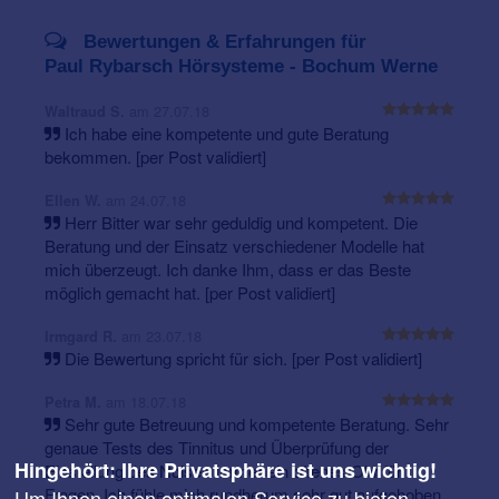
Bewertungen & Erfahrungen für
Paul Rybarsch Hörsysteme - Bochum Werne
am 27.07.18
Waltraud S.
Ich habe eine kompetente und gute Beratung
bekommen. [per Post validiert]
am 24.07.18
Ellen W.
Herr Bitter war sehr geduldig und kompetent. Die
Beratung und der Einsatz verschiedener Modelle hat
mich überzeugt. Ich danke Ihm, dass er das Beste
möglich gemacht hat. [per Post validiert]
am 23.07.18
Irmgard R.
Die Bewertung spricht für sich. [per Post validiert]
am 18.07.18
Petra M.
Sehr gute Betreuung und kompetente Beratung. Sehr
genaue Tests des Tinnitus und Überprüfung der
Hingehört: Ihre Privatsphäre ist uns wichtig!
Einstellung des Noiser. Immer ein offenes Ohr für
Fragen. Ich fühle mich rundherum sehr gut aufgehoben.
Um Ihnen einen optimalen Service zu bieten,