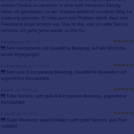
meinen Tinnitus zu verwirren. In einer sehr intensiven Sitzung
haben wir gemeinsam zu der Ursache geforscht und einen Weg zur
Linderung gefunden. Er hatte auch kein Problem damit, dass sein
Feierabend längst erreicht war. Das ist das, was ich unter Service
verstehe. Ich gehe gerne wieder zu ihm hin.
am 09.11.23
Retschke
Sehr kompetente und freundliche Beratung, auf alle Wünsche
wurde eingegangen.
am 11.09.23
Andrea Noack
Sehr gute & kompetente Beratung, freundliche Mitarbeiter und
angenehme Atmosphäre.
am 03.08.23
Anja A.
Toller Service, sehr gute & kompetente Beratung, angenehme
Atmosphäre
am 18.07.23
Erika D.
Super Beratung; super Kollegen; sehr guter Service. [per Post
validiert]