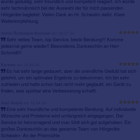
wurde geduldig, sehr freundlich und kompetent reagiert. Ich würde
sehr fachmännisch bei der Auswahl der für mich passenden
Hörgeräte begleitet. Vielen Dank an Hr. Schwalm dafür. Klare
Weiterempfehlung.
am 05.07.24
Armin Rothmann-Kremser
Sehr nettes Team, top Service, beste Beratung!!! Komme
jedesmal gerne wieder!! Besonderes Dankeschön an Herr
Schmidt!!!
am 05.05.24
Karsten
Es hat sehr lange gedauert, aber die unendliche Geduld hat sich
gelohnt, um ein optimales Ergebnis zu bekommen. Ich bin sehr
zufrieden und hatte schon fast nicht mehr geglaubt, ein Gerät zu
finden, was spürbar eine Verbesserung schafft.
am 18.04.24
Axel Andrä
Eine sehr freundliche und kompetente Beratung. Auf individuelle
Wünsche und Probleme wird umfangreich eingegangen. Der
Service ist hervorragend und man fühlt sich gut aufgehoben. Ein
großes Dankeschön an das gesamte Team von Hörgeräte
Schwalm- An der Priormühle