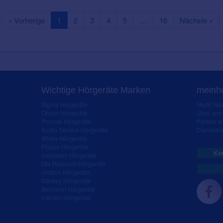
« Vorherige
1
2
3
4
5
…
16
Nächste »
Wichtige Hörgeräte Marken
meinho
Signia Hörgeräte
Markt-New
Oticon Hörgeräte
Über uns
Phonak Hörgeräte
Partner 
Audio Service Hörgeräte
Dienstleis
Widex Hörgeräte
Philips Hörgeräte
Kos
Hansaton Hörgeräte
GN Resound Hörgeräte
Unitron Hörgeräte
Starkey Hörgeräte
Bernafon Hörgeräte
Interton Hörgeräte