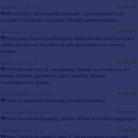
am 18.04.24
Haschke
Bin seit 2017 bei Hörgeräte Schwalm, sehr kompetent und
freundlich. Ich würde Hörgeräte Schwalm weiterempfehlen.
am 02.04.24
Herr Kunst
Sehr guter Service und Beratung. Meine Mutter und ich sind seit
Jahren immer sehr freundlich & sehr gut beraten und versorgt
worden.
am 26.02.24
Maik Z.
TOP Service! Herr S. kompetenter Berater, auch wenn es ein
kleines Problem gibt wird es sofort beseitigt. Absolut
empfehlenswert. Danke!
am 25.02.24
Frank Dittmann
Sehr umfangreiche Beratung und sehr kompetent
am 25.01.24
Karin Winkel
Sehr freundliche Beratung, auf alle Wünsche wurde eingegangen.
am 07.12.23
J.Fiebiger
Mein Tinnitus ist verwirrt. Herr S. hat es erfolgreich geschafft,