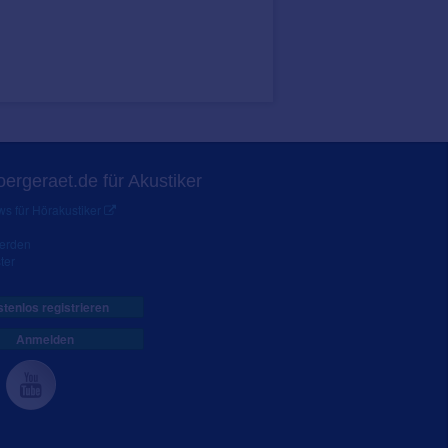
ergeraet.de für Akustiker
s für Hörakustiker
werden
ter
tenlos registrieren
Anmelden