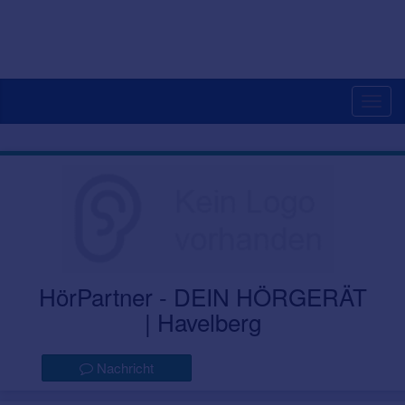
Togg
navig
HörPartner - DEIN HÖRGERÄT
| Havelberg
Nachricht