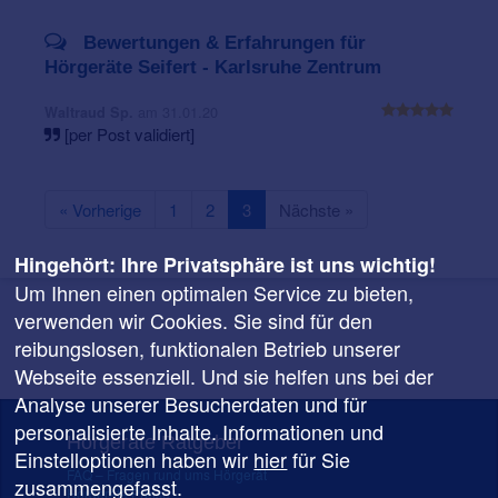
Bewertungen & Erfahrungen für
Hörgeräte Seifert - Karlsruhe Zentrum
am 31.01.20
Waltraud Sp.
[per Post validiert]
« Vorherige
1
2
3
Nächste »
Hingehört: Ihre Privatsphäre ist uns wichtig!
Um Ihnen einen optimalen Service zu bieten,
verwenden wir Cookies. Sie sind für den
reibungslosen, funktionalen Betrieb unserer
Webseite essenziell. Und sie helfen uns bei der
Analyse unserer Besucherdaten und für
personalisierte Inhalte. Informationen und
Hörgeräte Ratgeber
Einstelloptionen haben wir
hier
für Sie
FAQ – Fragen rund ums Hörgerät
zusammengefasst.
Hörgeräte Preise