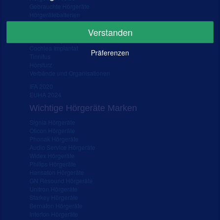
Gebrauchte Hörgeräte
Hörgerätebatterien
Hörgeräte Kosten
Verstanden
Hörtest
Schwerhörigkeit
Cochlea Implantat
Präferenzen
Tinnitus
Hörsturz
Verbände und Organisationen
IFA 2020
EUHA 2024
Wichtige Hörgeräte Marken
Signia Hörgeräte
Oticon Hörgeräte
Phonak Hörgeräte
Audio Service Hörgeräte
Widex Hörgeräte
Philips Hörgeräte
Hansaton Hörgeräte
GN Resound Hörgeräte
Unitron Hörgeräte
Starkey Hörgeräte
Bernafon Hörgeräte
Interton Hörgeräte