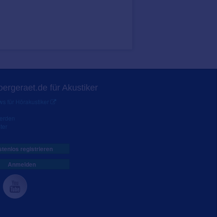
ergeraet.de für Akustiker
s für Hörakustiker
werden
ter
tenlos registrieren
Anmelden