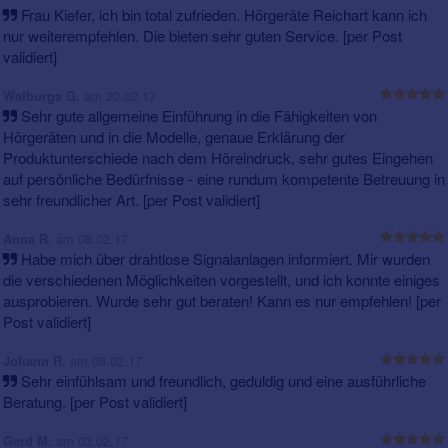
Frau Kiefer, ich bin total zufrieden. Hörgeräte Reichart kann ich
nur weiterempfehlen. Die bieten sehr guten Service. [per Post
validiert]
am 20.02.17
Walburga G.
Sehr gute allgemeine Einführung in die Fähigkeiten von
Hörgeräten und in die Modelle, genaue Erklärung der
Produktunterschiede nach dem Höreindruck, sehr gutes Eingehen
auf persönliche Bedürfnisse - eine rundum kompetente Betreuung in
sehr freundlicher Art. [per Post validiert]
am 08.02.17
Anna R.
Habe mich über drahtlose Signalanlagen informiert. Mir wurden
die verschiedenen Möglichkeiten vorgestellt, und ich konnte einiges
ausprobieren. Wurde sehr gut beraten! Kann es nur empfehlen! [per
Post validiert]
am 08.02.17
Johann R.
Sehr einfühlsam und freundlich, geduldig und eine ausführliche
Beratung. [per Post validiert]
am 03.02.17
Gerd M.