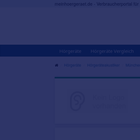
meinhoergeraet.de - Verbraucherportal fü
Hörgeräte
Hörgeräte Vergleich
Hörgeräte
Hörgeräteakustiker
Münche