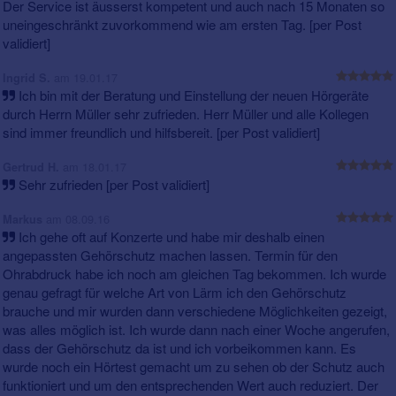
Der Service ist äusserst kompetent und auch nach 15 Monaten so
uneingeschränkt zuvorkommend wie am ersten Tag. [per Post
validiert]
am 19.01.17
Ingrid S.
Ich bin mit der Beratung und Einstellung der neuen Hörgeräte
durch Herrn Müller sehr zufrieden. Herr Müller und alle Kollegen
sind immer freundlich und hilfsbereit. [per Post validiert]
am 18.01.17
Gertrud H.
Sehr zufrieden [per Post validiert]
am 08.09.16
Markus
Ich gehe oft auf Konzerte und habe mir deshalb einen
angepassten Gehörschutz machen lassen. Termin für den
Ohrabdruck habe ich noch am gleichen Tag bekommen. Ich wurde
genau gefragt für welche Art von Lärm ich den Gehörschutz
brauche und mir wurden dann verschiedene Möglichkeiten gezeigt,
was alles möglich ist. Ich wurde dann nach einer Woche angerufen,
dass der Gehörschutz da ist und ich vorbeikommen kann. Es
wurde noch ein Hörtest gemacht um zu sehen ob der Schutz auch
funktioniert und um den entsprechenden Wert auch reduziert. Der