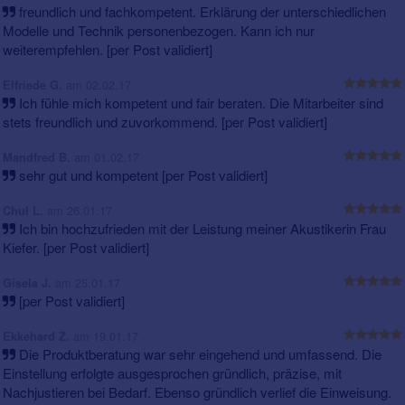
freundlich und fachkompetent. Erklärung der unterschiedlichen
Modelle und Technik personenbezogen. Kann ich nur
weiterempfehlen. [per Post validiert]
am 02.02.17
Elfriede G.
Ich fühle mich kompetent und fair beraten. Die Mitarbeiter sind
stets freundlich und zuvorkommend. [per Post validiert]
am 01.02.17
Mandfred B.
sehr gut und kompetent [per Post validiert]
am 26.01.17
Chul L.
Ich bin hochzufrieden mit der Leistung meiner Akustikerin Frau
Kiefer. [per Post validiert]
am 25.01.17
Gisela J.
[per Post validiert]
am 19.01.17
Ekkehard Z.
Die Produktberatung war sehr eingehend und umfassend. Die
Einstellung erfolgte ausgesprochen gründlich, präzise, mit
Nachjustieren bei Bedarf. Ebenso gründlich verlief die Einweisung.