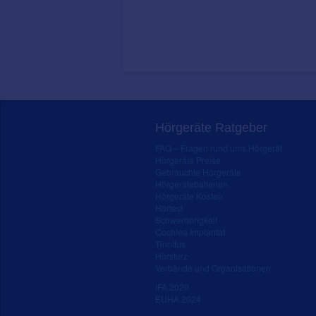
Hörgeräte Ratgeber
FAQ – Fragen rund ums Hörgerät
Hörgeräte Preise
Gebrauchte Hörgeräte
Hörgerätebatterien
Hörgeräte Kosten
Hörtest
Schwerhörigkeit
Cochlea Implantat
Tinnitus
Hörsturz
Verbände und Organisationen
IFA 2020
EUHA 2024