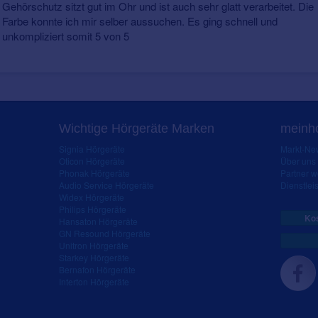
Gehörschutz sitzt gut im Ohr und ist auch sehr glatt verarbeitet. Die
Farbe konnte ich mir selber aussuchen. Es ging schnell und
unkompliziert somit 5 von 5
Wichtige Hörgeräte Marken
meinho
Signia Hörgeräte
Markt-New
Oticon Hörgeräte
Über uns
Phonak Hörgeräte
Partner 
Audio Service Hörgeräte
Dienstleis
Widex Hörgeräte
Philips Hörgeräte
Kos
Hansaton Hörgeräte
GN Resound Hörgeräte
Unitron Hörgeräte
Starkey Hörgeräte
Bernafon Hörgeräte
Interton Hörgeräte