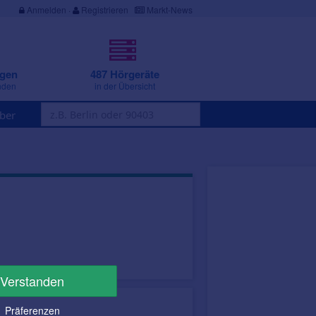
Anmelden
·
Registrieren
Markt-News
ngen
487 Hörgeräte
nden
in der Übersicht
ber
Verstanden
Präferenzen