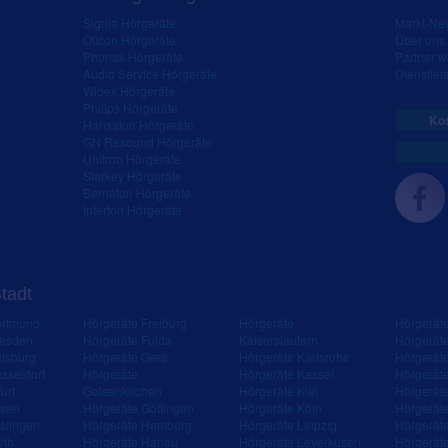
Signia Hörgeräte
Markt-New
Oticon Hörgeräte
Über uns
Phonak Hörgeräte
Partner 
Audio Service Hörgeräte
Dienstleis
Widex Hörgeräte
Philips Hörgeräte
Kos
Hansaton Hörgeräte
GN Resound Hörgeräte
Unitron Hörgeräte
Starkey Hörgeräte
Bernafon Hörgeräte
Interton Hörgeräte
Stadt
ortmund
Hörgeräte Freiburg
Hörgeräte
Hörgerät
resden
Hörgeräte Fulda
Kaiserslautern
Hörgerät
isburg
Hörgeräte Gera
Hörgeräte Karlsruhe
Hörgerät
sseldorf
Hörgeräte
Hörgeräte Kassel
Hörgerät
urt
Gelsenkirchen
Hörgeräte Kiel
Hörgerät
ssen
Hörgeräte Göttingen
Hörgeräte Köln
Hörgerät
slingen
Hörgeräte Hamburg
Hörgeräte Leipzig
Hörgerät
rth
Hörgeräte Hanau
Hörgeräte Leverkusen
Hörgerät