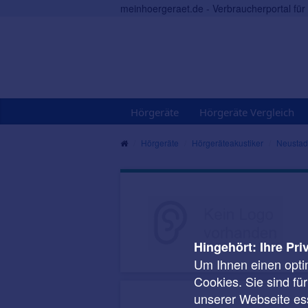
meinhoergeraet.de - Verbraucherportal fü
Hörgeräte
Hörgeräte Vergleich
Hörgeräte
Hörgeräteakustiker
Neustad
Hingehört: Ihre Pri
Um Ihnen einen opti
Cookies. Sie sind fü
unserer Webseite ess