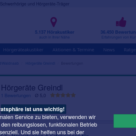
r Schwerhörige und Hörgeräte-Träger
5.137 Hörakustiker
36.450 Bewertu
auch in Ihrer Nähe
Erfahrungen von Ku
Hörgeräteakustiker
Aktionen & Termine
News
Ratge
t/Waldnaab
Hörgeräte Greindl
Bewertungen
Hörgeräte Greindl
1 Bewertungen
Ø 5,0
vatsphäre ist uns wichtig!
Nachricht
malen Service zu bieten, verwenden wir
r den reibungslosen, funktionalen Betrieb
enziell. Und sie helfen uns bei der