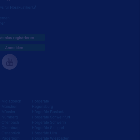
s für Hörakustiker
werden
ter
tenlos registrieren
Anmelden
e M'gladbach
Hörgeräte
e München
Regensburg
e Münster
Hörgeräte Rostock
e Nürnberg
Hörgeräte Schweinfurt
e Offenbach
Hörgeräte Schwerin
e Oldenburg
Hörgeräte Stuttgart
e Osnabrück
Hörgeräte Ulm
e Paderborn
Hörgeräte Wiesbaden