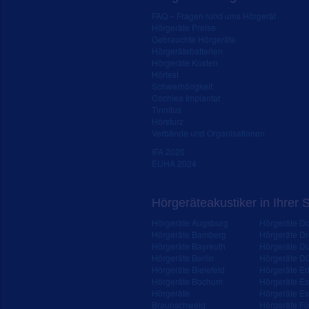
FAQ – Fragen rund ums Hörgerät
Hörgeräte Preise
Gebrauchte Hörgeräte
Hörgerätebatterien
Hörgeräte Kosten
Hörtest
Schwerhörigkeit
Cochlea Implantat
Tinnitus
Hörsturz
Verbände und Organisationen
IFA 2020
EUHA 2024
Hörgeräteakustiker in Ihrer 
Hörgeräte Augsburg
Hörgeräte D
Hörgeräte Bamberg
Hörgeräte D
Hörgeräte Bayreuth
Hörgeräte Du
Hörgeräte Berlin
Hörgeräte Dü
Hörgeräte Bielefeld
Hörgeräte Erf
Hörgeräte Bochum
Hörgeräte E
Hörgeräte
Hörgeräte Es
Braunschweig
Hörgeräte Fü