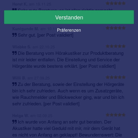
am 19.11.25
Horst K.
Sehr gute Beratung, es ist alles richtig gemacht
Verstanden
worden. [per Post validiert]
am 10.11.25
Kunigunde M.
Präferenzen
Sehr gut. [per Post validiert]
am 22.10.25
Wiebke S.
Die Beratung vom Hörakustiker zur Produktberatung
ist mir leider entfallen. Die Einstellung und Service der
Hörgeräte wurde bestens erklärt. [per Post validiert]
am 27.09.25
Willi B.
Zu der Beratung, sowie der Einstellung der Hörgeräte
bin ich sehr zufrieden. Auch wenn es um Zusatzgeräte,
wie Rauchmelder und Blickwecker ging, war und bin ich
sehr zufrieden. [per Post validiert]
am 02.09.25
Helga W.
Ich wurde von Anfang an sehr gut beraten. Der
Akustiker hatte viel Geduld mit mir, mir dem Gerät hat
es nicht von Anfang an geklappt! Bewundernswert: Die