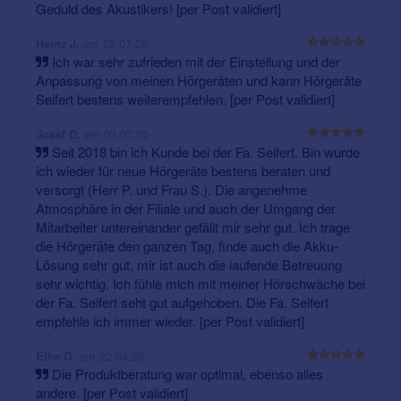
Geduld des Akustikers! [per Post validiert]
am 25.07.25
Heinz J.
Ich war sehr zufrieden mit der Einstellung und der
Anpassung von meinen Hörgeräten und kann Hörgeräte
Seifert bestens weiterempfehlen. [per Post validiert]
am 03.07.25
Josef D.
Seit 2018 bin ich Kunde bei der Fa. Seifert. Bin wurde
ich wieder für neue Hörgeräte bestens beraten und
versorgt (Herr P. und Frau S.). Die angenehme
Atmosphäre in der Filiale und auch der Umgang der
Mitarbeiter untereinander gefällt mir sehr gut. Ich trage
die Hörgeräte den ganzen Tag, finde auch die Akku-
Lösung sehr gut, mir ist auch die laufende Betreuung
sehr wichtig. Ich fühle mich mit meiner Hörschwäche bei
der Fa. Seifert seht gut aufgehoben. Die Fa. Seifert
empfehle ich immer wieder. [per Post validiert]
am 22.04.25
Elke G.
Die Produktberatung war optimal, ebenso alles
andere. [per Post validiert]