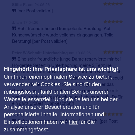
am 24.06.26
Stilla R.
[per Post validiert]
am 17.04.26
J.
Sehr freundliche und kompetente Beratung. Auf
Kundenwünsche wurde vollends eingegangen. Tolle
Beratung! [per Post validiert]
am 13.03.26
Peter W.Schmitt Unterhaching
Eine sehr freundliche junge Dame reservierte mir bei
Hörgeräte Seifert in Unterhaching meine 3 Termine.
Hingehört: Ihre Privatsphäre ist uns wichtig!
Mein mir zugeteilter Berater Herr Pöhlchen war für mich
Um Ihnen einen optimalen Service zu bieten,
ein echter Glücksfall! Mit Feundlichkeit,Empathie,Geduld
verwenden wir Cookies. Sie sind für den
und exzellenter Fachkompetenz konfigurierte er das
Gerät optimal für meine Bedürfnisse und schenkte mir
reibungslosen, funktionalen Betrieb unserer
damit ein sehr großes Stück neuer Lebensqualität. Dafür
Webseite essenziell. Und sie helfen uns bei der
ein ganz großes "Dankeschön"!
Analyse unserer Besucherdaten und für
personalisierte Inhalte. Informationen und
am 10.12.25
Wolfgang K.
Einstelloptionen haben wir
hier
für Sie
Sehr gut, kompetent, geduldig, freundlich. [per Post
validiert]
zusammengefasst.