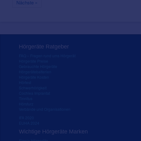
Nächste »
Hörgeräte Ratgeber
FAQ – Fragen rund ums Hörgerät
Hörgeräte Preise
Gebrauchte Hörgeräte
Hörgerätebatterien
Hörgeräte Kosten
Hörtest
Schwerhörigkeit
Cochlea Implantat
Tinnitus
Hörsturz
Verbände und Organisationen
IFA 2020
EUHA 2024
Wichtige Hörgeräte Marken
Signia Hörgeräte