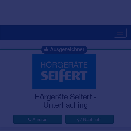
Togg
navig
Ausgezeichnet
Hörgeräte Seifert -
Unterhaching
Anrufen
Nachricht