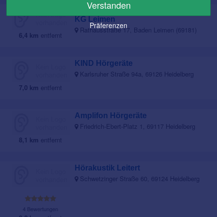
Verstanden
Rhein-Neckar-Akustik GmbH & Co.
KG Leimen
Präferenzen
Rathausstraße 17, Baden Leimen (69181)
6,4 km
entfernt
KIND Hörgeräte
Karlsruher Straße 94a, 69126 Heidelberg
7,0 km
entfernt
Amplifon Hörgeräte
Friedrich-Ebert-Platz 1, 69117 Heidelberg
8,1 km
entfernt
Hörakustik Leitert
Schwetzinger Straße 60, 69124 Heidelberg
4 Bewertungen