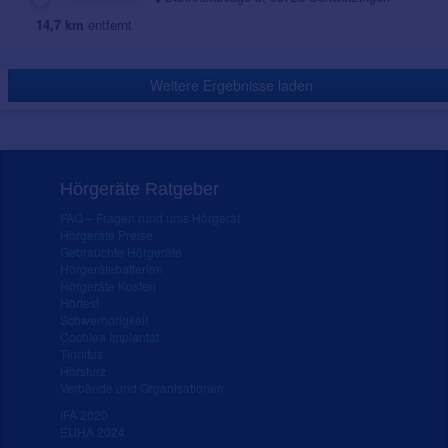
14,7 km
entfernt
Weitere Ergebnisse laden
Hörgeräte Ratgeber
FAQ – Fragen rund ums Hörgerät
Hörgeräte Preise
Gebrauchte Hörgeräte
Hörgerätebatterien
Hörgeräte Kosten
Hörtest
Schwerhörigkeit
Cochlea Implantat
Tinnitus
Hörsturz
Verbände und Organisationen
IFA 2020
EUHA 2024