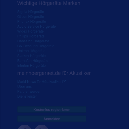
Wichtige Hörgeräte Marken
Signia Hörgeräte
Oticon Hörgeräte
Phonak Hörgeräte
Audio Service Hörgeräte
Widex Hörgeräte
Philips Hörgeräte
Hansaton Hörgeräte
GN Resound Hörgeräte
Unitron Hörgeräte
Starkey Hörgeräte
Bernafon Hörgeräte
Interton Hörgeräte
meinhoergeraet.de für Akustiker
Markt-News für Hörakustiker
Über uns
Partner werden
Dienstleister
Kostenlos registrieren
Anmelden