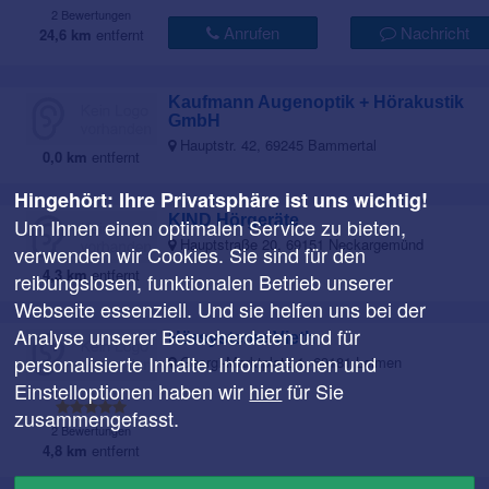
2 Bewertungen
Anrufen
Nachricht
24,6 km
entfernt
Kaufmann Augenoptik + Hörakustik
GmbH
Hauptstr. 42, 69245 Bammertal
0,0 km
entfernt
Hingehört: Ihre Privatsphäre ist uns wichtig!
KIND Hörgeräte
Um Ihnen einen optimalen Service zu bieten,
Hauptstraße 20, 69151 Neckargemünd
verwenden wir Cookies. Sie sind für den
4,3 km
entfernt
reibungslosen, funktionalen Betrieb unserer
Webseite essenziell. Und sie helfen uns bei der
Analyse unserer Besucherdaten und für
Hörsysteme Vieth
personalisierte Inhalte. Informationen und
Georgi-Marktplatz 1, 69181 Leimen
Einstelloptionen haben wir
hier
für Sie
zusammengefasst.
2 Bewertungen
4,8 km
entfernt