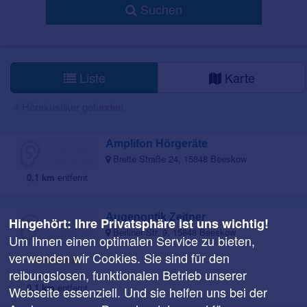
Suchen
Liste
Karte
4 Hörakustiker gefunden.
Amplifon Hörgeräte
Breite Straße 24, 15848 Beeskow
0,1 km
entfernt
Augenoptik Zeitner
Hingehört: Ihre Privatsphäre ist uns wichtig!
Berliner Str. 9, 15848 Beeskow
Um Ihnen einen optimalen Service zu bieten,
verwenden wir Cookies. Sie sind für den
reibungslosen, funktionalen Betrieb unserer
1 Bewertungen
0,1 km
entfernt
Webseite essenziell. Und sie helfen uns bei der