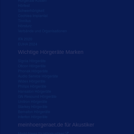
Hörgeräte Kosten
Hörtest
Schwerhörigkeit
Cochlea Implantat
Tinnitus
Hörsturz
Verbände und Organisationen
IFA 2020
EUHA 2024
Wichtige Hörgeräte Marken
Signia Hörgeräte
Oticon Hörgeräte
Phonak Hörgeräte
Audio Service Hörgeräte
Widex Hörgeräte
Philips Hörgeräte
Hansaton Hörgeräte
GN Resound Hörgeräte
Unitron Hörgeräte
Starkey Hörgeräte
Bernafon Hörgeräte
Interton Hörgeräte
meinhoergeraet.de für Akustiker
Markt-News für Hörakustiker