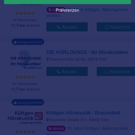
Dürener Str. 229, 50931 Köln
75 Jahre Köttgen: Aktionspreise
Aktion
Präferenzen
sichern
80 Bewertungen
11,3 km
entfernt
Anrufen
Nachricht
Ausgezeichnet
DIE HÖRLOUNGE - Ihr Hörakustiker
Severinstraße 92-96, 50678 Köln
Anrufen
Nachricht
421 Bewertungen
11,7 km
entfernt
Ausgezeichnet
Köttgen Hörakustik - Braunsfeld
Aachener Straße 511, 50933 Köln
75 Jahre Köttgen: Aktionspreise
Aktion
sichern