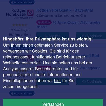
Ausgezeichnet
Köttgen Hörakustik - Bayenthal
Schönhauser Str. 19a, 50968 Köln
75 Jahre Köttgen: Aktionspreise
Aktion
sichern
27 Bewertungen
10,4 km
entfernt
Anrufen
Nachricht
Hingehört: Ihre Privatsphäre ist uns wichtig!
Um Ihnen einen optimalen Service zu bieten,
Ausgezeichnet
verwenden wir Cookies. Sie sind für den
reibungslosen, funktionalen Betrieb unserer
Köttgen Hörakustik - Neustadt Süd
Bonner Straße 2, 50677 Köln
Webseite essenziell. Und sie helfen uns bei der
75 Jahre Köttgen: Aktionspreise
Analyse unserer Besucherdaten und für
Aktion
sichern
personalisierte Inhalte. Informationen und
55 Bewertungen
Einstelloptionen haben wir
hier
für Sie
11,1 km
entfernt
Anrufen
Nachricht
zusammengefasst.
Ausgezeichnet
Köttgen Hörakustik - Lindenthal
Verstanden