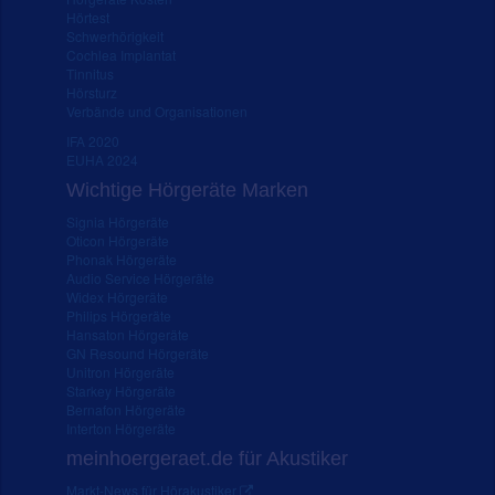
Hörtest
Schwerhörigkeit
Cochlea Implantat
Tinnitus
Hörsturz
Verbände und Organisationen
IFA 2020
EUHA 2024
Wichtige Hörgeräte Marken
Signia Hörgeräte
Oticon Hörgeräte
Phonak Hörgeräte
Audio Service Hörgeräte
Widex Hörgeräte
Philips Hörgeräte
Hansaton Hörgeräte
GN Resound Hörgeräte
Unitron Hörgeräte
Starkey Hörgeräte
Bernafon Hörgeräte
Interton Hörgeräte
meinhoergeraet.de für Akustiker
Markt-News für Hörakustiker