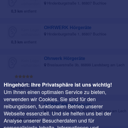
Hindenburgstraße 1, 86807 Buchloe
0,3 km
entfernt
OHRWERK Hörgeräte
Hindenburgstraße 1, 86807 Buchloe
0,3 km
entfernt
Ohrwerk Hörgeräte
Breslauerstraße 3b, 86899 Landsberg am Lech
1 Bewertungen
Hingehört: Ihre Privatsphäre ist uns wichtig!
10,0 km
entfernt
Um Ihnen einen optimalen Service zu bieten,
verwenden wir Cookies. Sie sind für den
OHRWERK Hörgeräte
reibungslosen, funktionalen Betrieb unserer
Breslauer Straße 3b, 86899 Landsberg am Lech
Webseite essenziell. Und sie helfen uns bei der
10,0 km
entfernt
Analyse unserer Besucherdaten und für
personalisierte Inhalte. Informationen und