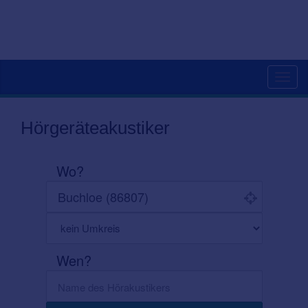
Toggl
navig
Hörgeräteakustiker
Wo?
Wen?