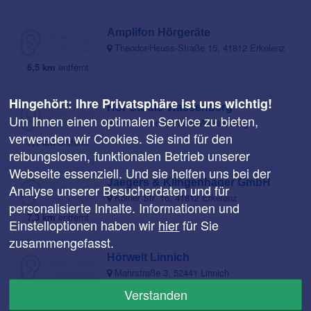
Amplifon Hörgeräte
Theodor-Heuss-Straße 15, 41812 Erkelenz
6,5 km
entfernt
Hingehört: Ihre Privatsphäre ist uns wichtig!
Hör Studio Wassenberg
Um Ihnen einen optimalen Service zu bieten,
Am Roßtor 1, 41849 Wassenberg
verwenden wir Cookies. Sie sind für den
7,1 km
entfernt
reibungslosen, funktionalen Betrieb unserer
Webseite essenziell. Und sie helfen uns bei der
Jaegers & Klingenhäger GmbH
Analyse unserer Besucherdaten und für
Kölner Str. 16, 41812 Erkelenz
personalisierte Inhalte. Informationen und
7,3 km
entfernt
Einstelloptionen haben wir
hier
für Sie
zusammengefasst.
Hörwelt Linnich
Mahrstraße 3, 52441 Linnich
8,8 km
entfernt
Verstanden