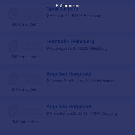
Präferenzen
Optik Jaegers
Hochstr. 63, 52525 Heinsberg
9,0 km
entfernt
Hörstudio Heinsberg
Patersgasse 8, 52525 Heinsberg
9,0 km
entfernt
Amplifon Hörgeräte
Liecker Straße 20a, 52525 Heinsberg
9,1 km
entfernt
Amplifon Hörgeräte
Kreuzherrenstraße 13, 41844 Wegberg
10,6 km
entfernt