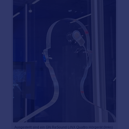
Ausgestellt sind ein GN ReSound LiNX Quattro Hörgerät (links)