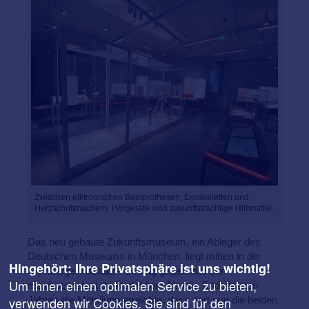
Zwischen elktronischen Beinprothesen, Exoskeletten und
Herzschrittmachern: Hörgeräte sind zukunftsträchtige Hilfsmittel.
Das neu gebaute Zukunftsmuseum, ein Ableger des
Deutschen Museums in München, liegt mitten in der
Hingehört: Ihre Privatsphäre ist uns wichtig!
Nürnberger Altstadt – schräg gegenüber der
Um Ihnen einen optimalen Service zu bieten,
meinhoergeraet.de-Redaktion. Als uns Ende letzten
Jahres die Mitteilung erreichte, dass dort nun die beiden
verwenden wir Cookies. Sie sind für den