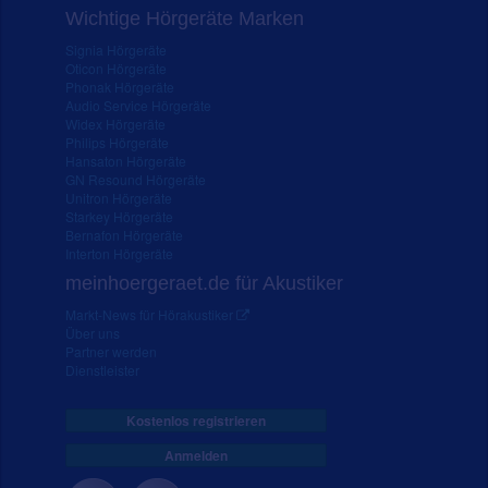
Wichtige Hörgeräte Marken
Signia Hörgeräte
Oticon Hörgeräte
Phonak Hörgeräte
Audio Service Hörgeräte
Widex Hörgeräte
Philips Hörgeräte
Hansaton Hörgeräte
GN Resound Hörgeräte
Unitron Hörgeräte
Starkey Hörgeräte
Bernafon Hörgeräte
Interton Hörgeräte
meinhoergeraet.de für Akustiker
Markt-News für Hörakustiker
Über uns
Partner werden
Dienstleister
Kostenlos registrieren
Anmelden