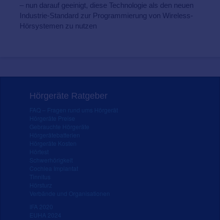
– nun darauf geeinigt, diese Technologie als den neuen
Industrie-Standard zur Programmierung von Wireless-
Hörsystemen zu nutzen
Hörgeräte Ratgeber
FAQ – Fragen rund ums Hörgerät
Hörgeräte Preise
Gebrauchte Hörgeräte
Hörgerätebatterien
Hörgeräte Kosten
Hörtest
Schwerhörigkeit
Cochlea Implantat
Tinnitus
Hörsturz
Verbände und Organisationen
IFA 2020
EUHA 2024