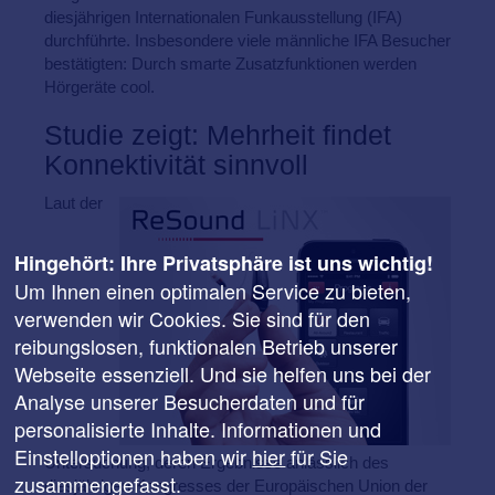
diesjährigen Internationalen Funkausstellung (IFA)
durchführte. Insbesondere viele männliche IFA Besucher
bestätigten: Durch smarte Zusatzfunktionen werden
Hörgeräte cool.
Studie zeigt: Mehrheit findet
Konnektivität sinnvoll
Laut der
Hingehört: Ihre Privatsphäre ist uns wichtig!
Um Ihnen einen optimalen Service zu bieten,
verwenden wir Cookies. Sie sind für den
reibungslosen, funktionalen Betrieb unserer
Webseite essenziell. Und sie helfen uns bei der
Analyse unserer Besucherdaten und für
personalisierte Inhalte. Informationen und
Einstelloptionen haben wir
hier
für Sie
Untersuchung, deren Ergebnisse anlässlich des
zusammengefasst.
diesjährigen Kongresses der Europäischen Union der