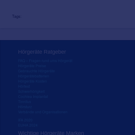
Tags:
Hörgeräte Ratgeber
FAQ – Fragen rund ums Hörgerät
Hörgeräte Preise
Gebrauchte Hörgeräte
Hörgerätebatterien
Hörgeräte Kosten
Hörtest
Schwerhörigkeit
Cochlea Implantat
Tinnitus
Hörsturz
Verbände und Organisationen
IFA 2020
EUHA 2024
Wichtige Hörgeräte Marken