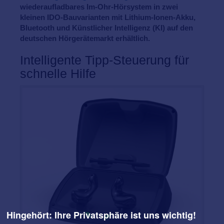
wiederaufladbares Im-Ohr-Hörsystem in zwei
kleinen IDO-Bauvarianten mit Lithium-Ionen-Akku,
Bluetooth und Künstlicher Intelligenz (KI) auf den
deutschen Hörgerätemarkt erhältlich.
Intelligente Tipp-Steuerung für
schnelle Hilfe
Hingehört: Ihre Privatsphäre ist uns wichtig!