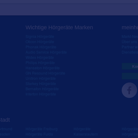
Wichtige Hörgeräte Marken
meinho
Signia Hörgeräte
Markt-New
Oticon Hörgeräte
Über uns
Phonak Hörgeräte
Partner 
Audio Service Hörgeräte
Dienstleis
Widex Hörgeräte
Philips Hörgeräte
Kos
Hansaton Hörgeräte
GN Resound Hörgeräte
Unitron Hörgeräte
Starkey Hörgeräte
Bernafon Hörgeräte
Interton Hörgeräte
Stadt
ortmund
Hörgeräte Freiburg
Hörgeräte
Hörgerät
resden
Hörgeräte Fulda
Kaiserslautern
Hörgerät