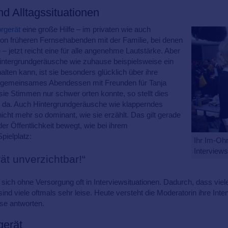
nd Alltagssituationen
rgerät
eine große Hilfe – im privaten wie auch
e von früheren Fernsehabenden mit der Familie, bei denen
– jetzt reicht eine für alle angenehme Lautstärke. Aber
intergrundgeräusche wie zuhause beispielsweise ein
lten kann, ist sie besonders glücklich über ihre
n gemeinsames Abendessen mit Freunden für Tanja
 sie Stimmen nur schwer orten konnte, so stellt dies
 da. Auch Hintergrundgeräusche wie klapperndes
icht mehr so dominant, wie sie erzählt. Das gilt gerade
 der Öffentlichkeit bewegt, wie bei ihrem
pielplatz:
Ihr Im-Ohr
Interviews
ät unverzichtbar!“
 sich ohne Versorgung oft in Interviewsituationen. Dadurch, dass viel
ind viele oftmals sehr leise. Heute versteht die Moderatorin ihre Int
se antworten.
gerät