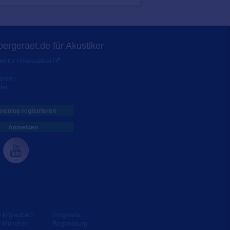
ergeraet.de für Akustiker
s für Hörakustiker
werden
ter
tenlos registrieren
Anmelden
e M'gladbach
Hörgeräte
e München
Regensburg