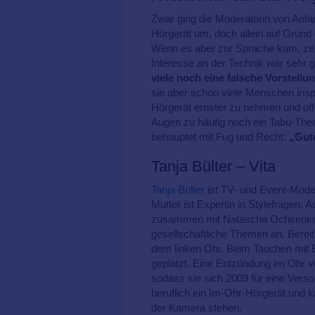
Zwar ging die Moderatorin von Anfa
Hörgerät um, doch allein auf Grund
Wenn es aber zur Sprache kam, zeig
Interesse an der Technik war sehr g
viele noch eine falsche Vorstell
sie aber schon viele Menschen ins
Hörgerät ernster zu nehmen und offe
Augen zu häufig noch ein Tabu-Thema
behauptet mit Fug und Recht:
„Gute
Tanja Bülter – Vita
Tanja Bülter
ist TV- und Event-Moder
Mutter ist Expertin in Stylefragen. 
zusammen mit Natascha Ochsenknech
gesellschaftliche Themen an. Berei
dem linken Ohr. Beim Tauchen mit Erk
geplatzt. Eine Entzündung im Ohr v
sodass sie sich 2009 für eine Verso
beruflich ein Im-Ohr-Hörgerät und k
der Kamera stehen.