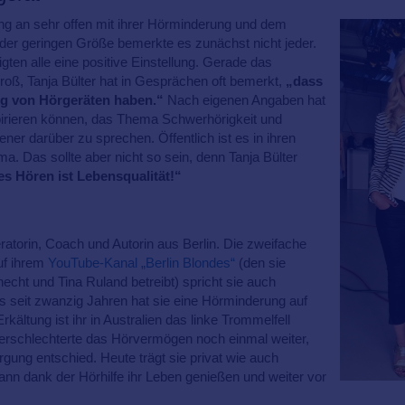
ng an sehr offen mit ihrer Hörminderung und dem
 der geringen Größe bemerkte es zunächst nicht jeder.
ten alle eine positive Einstellung. Gerade das
roß, Tanja Bülter hat in Gesprächen oft bemerkt,
„dass
ung von Hörgeräten haben.“
Nach eigenen Angaben hat
pirieren können, das Thema Schwerhörigkeit und
ner darüber zu sprechen. Öffentlich ist es in ihren
. Das sollte aber nicht so sein, denn Tanja Bülter
s Hören ist Lebensqualität!“
atorin, Coach und Autorin aus Berlin. Die zweifache
Auf ihrem
YouTube-Kanal „Berlin Blondes“
(den sie
t und Tina Ruland betreibt) spricht sie auch
ts seit zwanzig Jahren hat sie eine Hörminderung auf
ältung ist ihr in Australien das linke Trommelfell
erschlechterte das Hörvermögen noch einmal weiter,
rgung entschied. Heute trägt sie privat wie auch
ann dank der Hörhilfe ihr Leben genießen und weiter vor