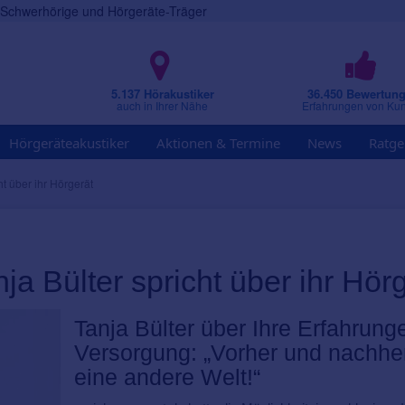
r Schwerhörige und Hörgeräte-Träger
5.137 Hörakustiker
36.450 Bewertun
auch in Ihrer Nähe
Erfahrungen von Ku
Hörgeräteakustiker
Aktionen & Termine
News
Ratge
ht über ihr Hörgerät
ja Bülter spricht über ihr Hör
Tanja Bülter über Ihre Erfahrunge
Versorgung: „Vorher und nachher
eine andere Welt!“