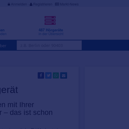
Anmelden
·
Registrieren
Markt-News
gen
487 Hörgeräte
nden
in der Übersicht
ber
gerät
n mit Ihrer
 – das ist schon