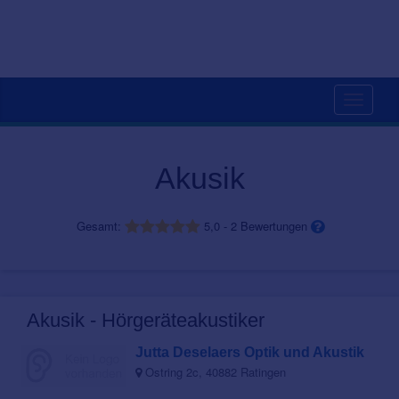
Toggle
navigati
Akusik
Gesamt:
5,0
-
2
Bewertungen
Akusik - Hörgeräteakustiker
Jutta Deselaers Optik und Akustik
Ostring 2c, 40882 Ratingen