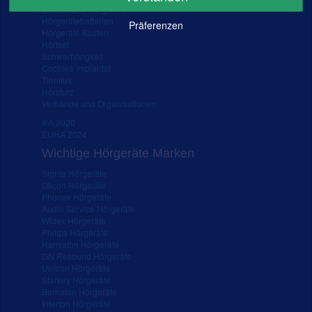
Gebrauchte Hörgeräte
Hörgerätebatterien
Präferenzen
Hörgeräte Kosten
Hörtest
Schwerhörigkeit
Cochlea Implantat
Tinnitus
Hörsturz
Verbände und Organisationen
IFA 2020
EUHA 2024
Wichtige Hörgeräte Marken
Signia Hörgeräte
Oticon Hörgeräte
Phonak Hörgeräte
Audio Service Hörgeräte
Widex Hörgeräte
Philips Hörgeräte
Hansaton Hörgeräte
GN Resound Hörgeräte
Unitron Hörgeräte
Starkey Hörgeräte
Bernafon Hörgeräte
Interton Hörgeräte