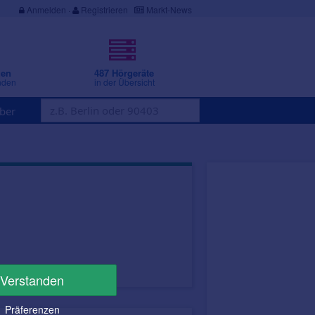
Anmelden
·
Registrieren
Markt-News
gen
487 Hörgeräte
nden
in der Übersicht
ber
Verstanden
Präferenzen