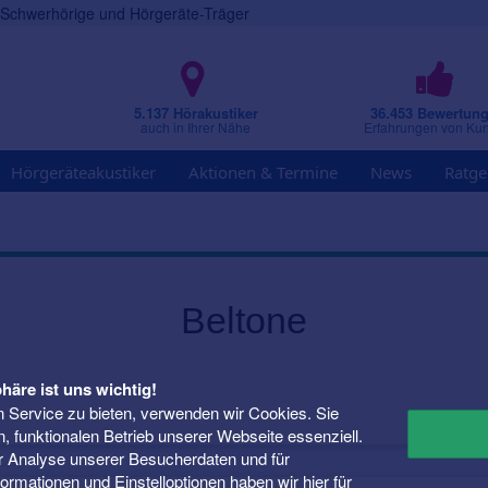
r Schwerhörige und Hörgeräte-Träger
5.137 Hörakustiker
36.453 Bewertun
auch in Ihrer Nähe
Erfahrungen von Ku
Hörgeräteakustiker
Aktionen & Termine
News
Ratge
Beltone
häre ist uns wichtig!
 Service zu bieten, verwenden wir Cookies. Sie
n, funktionalen Betrieb unserer Webseite essenziell.
er Analyse unserer Besucherdaten und für
Informationen und Einstelloptionen haben wir
hier
für