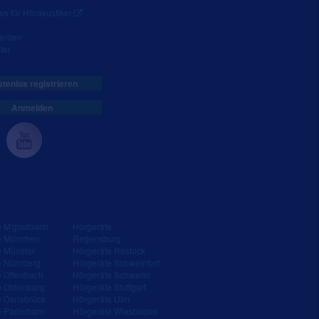
s für Hörakustiker
werden
ter
tenlos registrieren
Anmelden
e M'gladbach
Hörgeräte
e München
Regensburg
e Münster
Hörgeräte Rostock
e Nürnberg
Hörgeräte Schweinfurt
e Offenbach
Hörgeräte Schwerin
e Oldenburg
Hörgeräte Stuttgart
e Osnabrück
Hörgeräte Ulm
e Paderborn
Hörgeräte Wiesbaden