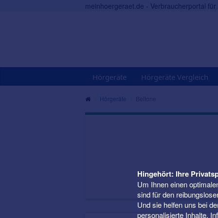
meinhoergeraet.de - Verbraucherportal fü
Hörgeräte
Hörgeräte Vergleich
Hörgeräte
Beltone
Hingehört: Ihre Privatsp
Um Ihnen einen optimalen
sind für den reibungslose
Und sie helfen uns bei d
personalisierte Inhalte. 