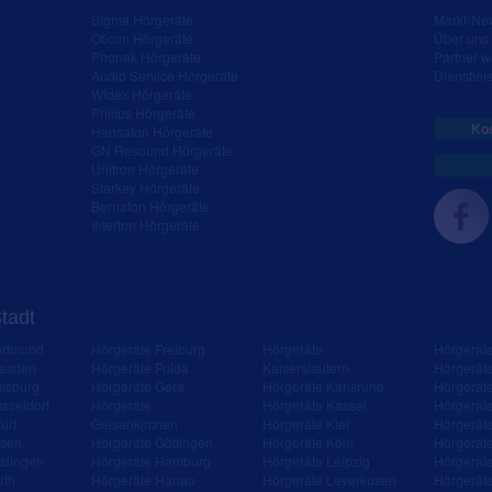
Signia Hörgeräte
Markt-New
Oticon Hörgeräte
Über uns
Phonak Hörgeräte
Partner 
Audio Service Hörgeräte
Dienstleis
Widex Hörgeräte
Philips Hörgeräte
Kos
Hansaton Hörgeräte
GN Resound Hörgeräte
Unitron Hörgeräte
Starkey Hörgeräte
Bernafon Hörgeräte
Interton Hörgeräte
Stadt
ortmund
Hörgeräte Freiburg
Hörgeräte
Hörgerät
resden
Hörgeräte Fulda
Kaiserslautern
Hörgerät
isburg
Hörgeräte Gera
Hörgeräte Karlsruhe
Hörgerät
sseldorf
Hörgeräte
Hörgeräte Kassel
Hörgerät
urt
Gelsenkirchen
Hörgeräte Kiel
Hörgerät
ssen
Hörgeräte Göttingen
Hörgeräte Köln
Hörgerät
slingen
Hörgeräte Hamburg
Hörgeräte Leipzig
Hörgerät
rth
Hörgeräte Hanau
Hörgeräte Leverkusen
Hörgerät