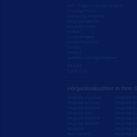
FAQ – Fragen rund ums Hörgerät
Hörgeräte Preise
Gebrauchte Hörgeräte
Hörgerätebatterien
Hörgeräte Kosten
Hörtest
Schwerhörigkeit
Cochlea Implantat
Tinnitus
Hörsturz
Verbände und Organisationen
IFA 2020
EUHA 2024
Hörgeräteakustiker in Ihrer 
Hörgeräte Augsburg
Hörgeräte D
Hörgeräte Bamberg
Hörgeräte D
Hörgeräte Bayreuth
Hörgeräte Du
Hörgeräte Berlin
Hörgeräte Dü
Hörgeräte Bielefeld
Hörgeräte Erf
Hörgeräte Bochum
Hörgeräte E
Hörgeräte
Hörgeräte Es
Braunschweig
Hörgeräte Fü