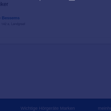
iker
e Bessems
 142 a, Landgraaf
Wichtige Hörgeräte Marken
meinho