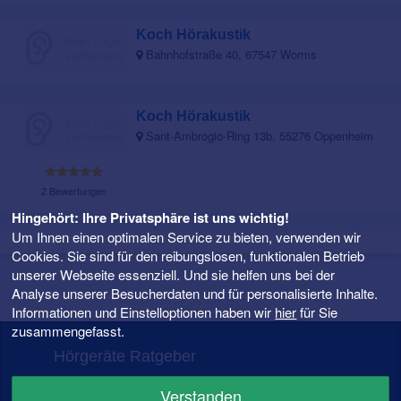
Koch Hörakustik
Bahnhofstraße 40, 67547 Worms
Koch Hörakustik
Sant-Ambrogio-Ring 13b, 55276 Oppenheim
2 Bewertungen
Hingehört: Ihre Privatsphäre ist uns wichtig!
Um Ihnen einen optimalen Service zu bieten, verwenden wir
Cookies. Sie sind für den reibungslosen, funktionalen Betrieb
unserer Webseite essenziell. Und sie helfen uns bei der
Analyse unserer Besucherdaten und für personalisierte Inhalte.
Informationen und Einstelloptionen haben wir
hier
für Sie
zusammengefasst.
Hörgeräte Ratgeber
FAQ – Fragen rund ums Hörgerät
Verstanden
Hörgeräte Preise