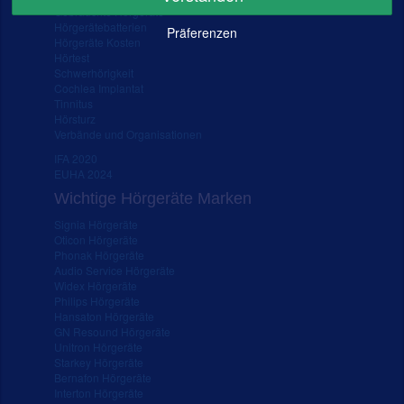
Gebrauchte Hörgeräte
Hörgerätebatterien
Präferenzen
Hörgeräte Kosten
Hörtest
Schwerhörigkeit
Cochlea Implantat
Tinnitus
Hörsturz
Verbände und Organisationen
IFA 2020
EUHA 2024
Wichtige Hörgeräte Marken
Signia Hörgeräte
Oticon Hörgeräte
Phonak Hörgeräte
Audio Service Hörgeräte
Widex Hörgeräte
Philips Hörgeräte
Hansaton Hörgeräte
GN Resound Hörgeräte
Unitron Hörgeräte
Starkey Hörgeräte
Bernafon Hörgeräte
Interton Hörgeräte