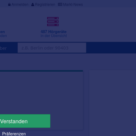
Anmelden
·
Registrieren
Markt-News
gen
487 Hörgeräte
nden
in der Übersicht
ber
Verstanden
Präferenzen