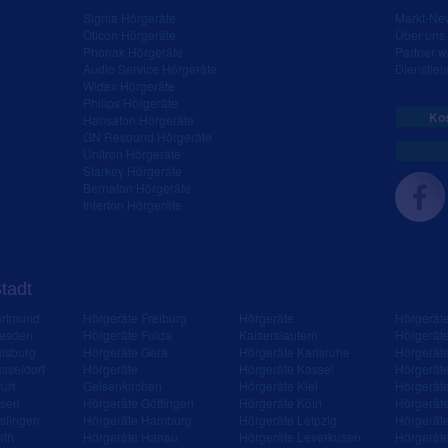
Signia Hörgeräte
Markt-New
Oticon Hörgeräte
Über uns
Phonak Hörgeräte
Partner 
Audio Service Hörgeräte
Dienstleis
Widex Hörgeräte
Philips Hörgeräte
Kos
Hansaton Hörgeräte
GN Resound Hörgeräte
Unitron Hörgeräte
Starkey Hörgeräte
Bernafon Hörgeräte
Interton Hörgeräte
Stadt
ortmund
Hörgeräte Freiburg
Hörgeräte
Hörgerät
resden
Hörgeräte Fulda
Kaiserslautern
Hörgerät
isburg
Hörgeräte Gera
Hörgeräte Karlsruhe
Hörgerät
sseldorf
Hörgeräte
Hörgeräte Kassel
Hörgerät
urt
Gelsenkirchen
Hörgeräte Kiel
Hörgerät
ssen
Hörgeräte Göttingen
Hörgeräte Köln
Hörgerät
slingen
Hörgeräte Hamburg
Hörgeräte Leipzig
Hörgerät
rth
Hörgeräte Hanau
Hörgeräte Leverkusen
Hörgerät