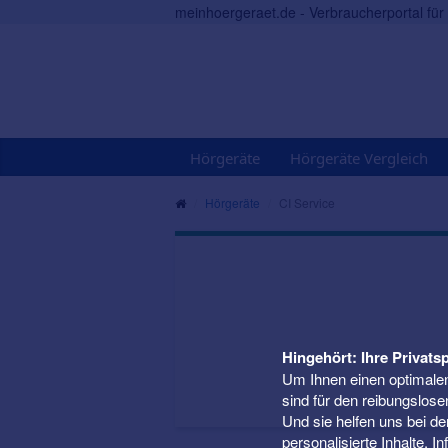
meinhoergeraet.de - Verbraucherportal fü
Hörgeräte
Hörgeräte Vergleich
Hörgeräte
CI Service
Hingehört: Ihre Privatsp
Um Ihnen einen optimalen
sind für den reibungslose
Und sie helfen uns bei d
personalisierte Inhalte. 