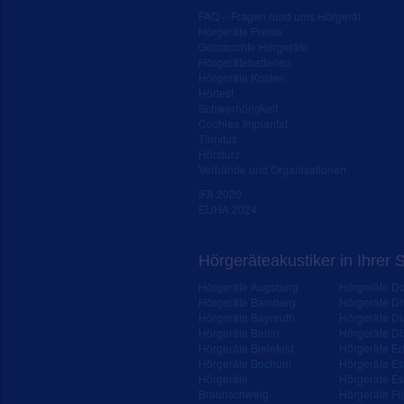
FAQ – Fragen rund ums Hörgerät
Hörgeräte Preise
Gebrauchte Hörgeräte
Hörgerätebatterien
Hörgeräte Kosten
Hörtest
Schwerhörigkeit
Cochlea Implantat
Tinnitus
Hörsturz
Verbände und Organisationen
IFA 2020
EUHA 2024
Hörgeräteakustiker in Ihrer 
Hörgeräte Augsburg
Hörgeräte D
Hörgeräte Bamberg
Hörgeräte D
Hörgeräte Bayreuth
Hörgeräte Du
Hörgeräte Berlin
Hörgeräte Dü
Hörgeräte Bielefeld
Hörgeräte Erf
Hörgeräte Bochum
Hörgeräte E
Hörgeräte
Hörgeräte Es
Braunschweig
Hörgeräte Fü