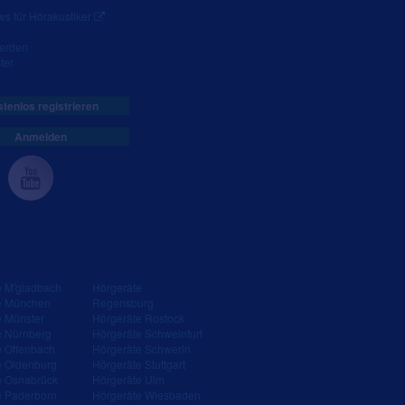
s für Hörakustiker
werden
ter
tenlos registrieren
Anmelden
e M'gladbach
Hörgeräte
e München
Regensburg
e Münster
Hörgeräte Rostock
e Nürnberg
Hörgeräte Schweinfurt
e Offenbach
Hörgeräte Schwerin
e Oldenburg
Hörgeräte Stuttgart
e Osnabrück
Hörgeräte Ulm
e Paderborn
Hörgeräte Wiesbaden