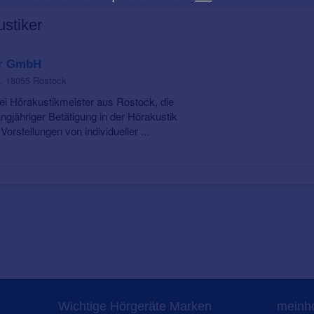
ustiker
or GmbH
0, 18055 Rostock
ei Hörakustikmeister aus Rostock, die
angjähriger Betätigung in der Hörakustik
Vorstellungen von individueller ...
Wichtige Hörgeräte Marken
meinho