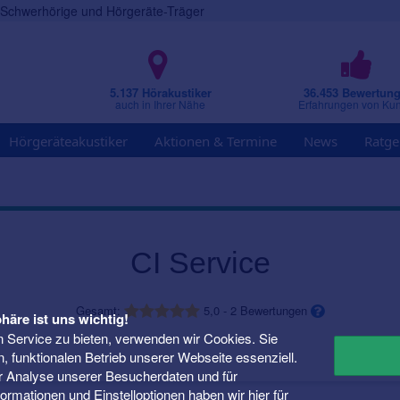
r Schwerhörige und Hörgeräte-Träger
5.137 Hörakustiker
36.453 Bewertun
auch in Ihrer Nähe
Erfahrungen von Ku
Hörgeräteakustiker
Aktionen & Termine
News
Ratge
CI Service
Gesamt:
5,0
-
2
Bewertungen
häre ist uns wichtig!
 Service zu bieten, verwenden wir Cookies. Sie
n, funktionalen Betrieb unserer Webseite essenziell.
er Analyse unserer Besucherdaten und für
Informationen und Einstelloptionen haben wir
hier
für