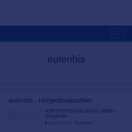
Toggle
navigati
eulenbis
eulenbis - Hörgeräteakustiker
HÖRSTUDIO DALÜGGE GMBH -
Hörgeräte
Isigny-Allee 8, Weilerbach