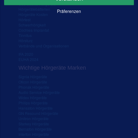
Gebrauchte Hörgeräte
Hörgerätebatterien
Präferenzen
Hörgeräte Kosten
Hörtest
Schwerhörigkeit
Cochlea Implantat
Tinnitus
Hörsturz
Verbände und Organisationen
IFA 2020
EUHA 2024
Wichtige Hörgeräte Marken
Signia Hörgeräte
Oticon Hörgeräte
Phonak Hörgeräte
Audio Service Hörgeräte
Widex Hörgeräte
Philips Hörgeräte
Hansaton Hörgeräte
GN Resound Hörgeräte
Unitron Hörgeräte
Starkey Hörgeräte
Bernafon Hörgeräte
Interton Hörgeräte