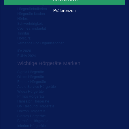
Gebrauchte Hörgeräte
Hörgerätebatterien
Präferenzen
Hörgeräte Kosten
Hörtest
Schwerhörigkeit
Cochlea Implantat
Tinnitus
Hörsturz
Verbände und Organisationen
IFA 2020
EUHA 2024
Wichtige Hörgeräte Marken
Signia Hörgeräte
Oticon Hörgeräte
Phonak Hörgeräte
Audio Service Hörgeräte
Widex Hörgeräte
Philips Hörgeräte
Hansaton Hörgeräte
GN Resound Hörgeräte
Unitron Hörgeräte
Starkey Hörgeräte
Bernafon Hörgeräte
Interton Hörgeräte