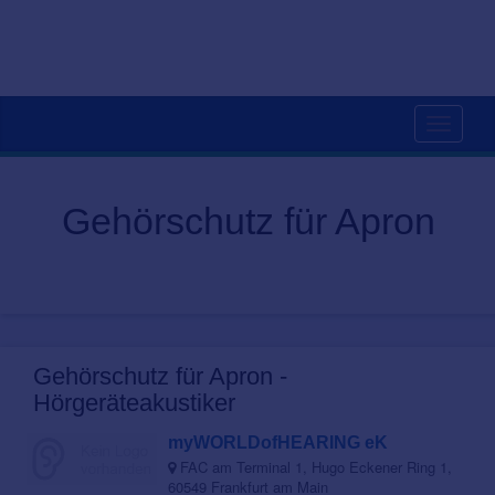
Toggle
navigati
Gehörschutz für Apron
Gehörschutz für Apron -
Hörgeräteakustiker
myWORLDofHEARING eK
FAC am Terminal 1, Hugo Eckener Ring 1,
60549 Frankfurt am Main